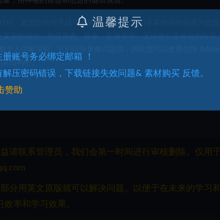
能量，用神秘的命运和厄运的谜语说话。
温馨提示
对付、最危险的对手战斗的世界。此外，他们丰富的动作动画为您提
更复杂的动作，包括奔跑、砍杀、坠落等等。无论他们是睿智的向导
人印象深刻。它们以矢量格式提供，因此您可以使用包括 Adob​​
.注册账号务必绑定邮箱 ！
成到其结构中。
.有解压密码错误，下载链接失效问题& 素材购买 反馈。
击赞助
权益请联系管理员，我们会第一时间进行审核删除。仅用
q.com
一部分用英文原版就可以解决问题。以便于在未来的学习
习效率和学习效果。