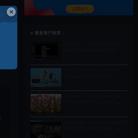
×
供了
、神
e
最新资产推荐：
UE5插件 – 骨骼网格合并插件
Quick Merge Skeletal Mesh
【UE5】乡村生活动画包 MC
Village Life Animation Pack
于
UE5插件 – 程序化城市生成器
Procedural City Generator –
OmniScape
和
Unity插件 – 自定义角色创建系统
Master Character Creator –
Character Customization/NPC