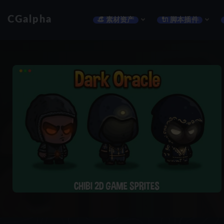
CGalpha
👒 素材资产
🔌 脚本插件
全部