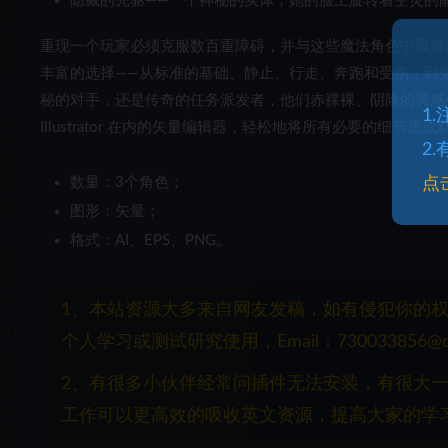
隐藏的先驱——一个神秘的实体，她的脸上旋转着空灵的
重现一个玩家必须克服数百重障碍，并与这些魔法角色中最难
丰富的选择——从标准的基础、静止、行走、奔跑和受伤，到
秘的对手，还是传奇的任务派发者，他们赤裸裸、阴险的美感都令
1
Illustrator 在内的矢量编辑器，轻松地将所有必要的细节集
2
数量：3个角色；
点
图形：矢量；
格式：AI、EPS、PNG。
1、本站资源大多来自网友发稿，如有侵犯你的
个人学习或测试研究使用，Email：730033856@q
2、有很多小伙伴经常问插件无法安装，有很大
工作可以更高效的吸收英文资源，提高大家的学