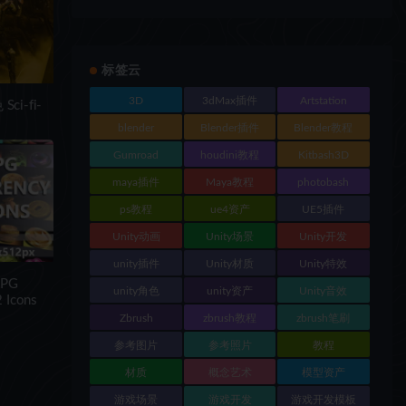
标签云
3D
3dMax插件
Artstation
i-fi-
blender
Blender插件
Blender教程
Gumroad
houdini教程
Kitbash3D
maya插件
Maya教程
photobash
ps教程
ue4资产
UE5插件
Unity动画
Unity场景
Unity开发
unity插件
Unity材质
Unity特效
PG
unity角色
unity资产
Unity音效
 Icons
Zbrush
zbrush教程
zbrush笔刷
参考图片
参考照片
教程
材质
概念艺术
模型资产
游戏场景
游戏开发
游戏开发模板