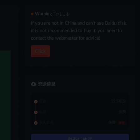
Warning Tip↓↓↓
If you are not in China and can’t use Baidu disk,
it is not recommended to buy it, you need to
contact the webmaster for advice!
Click
资源信息
普通
15.5积分
会员
免费
永久会员
免费
推荐