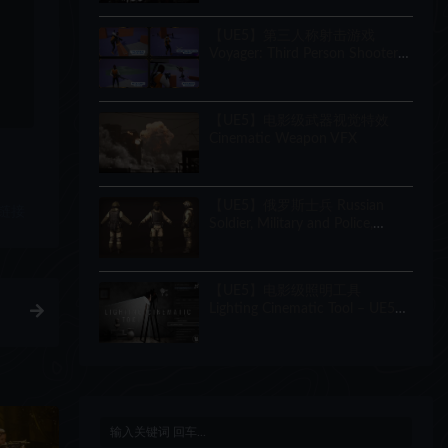
Creator
【UE5】第三人称射击游戏
Voyager: Third Person Shooter
v2.9
【UE5】电影级武器视觉特效
Cinematic Weapon VFX
【UE5】俄罗斯士兵 Russian
链接
Soldier, Military and Police,
Customizable
【UE5】电影级照明工具
Lighting Cinematic Tool – UE5
Lumen System