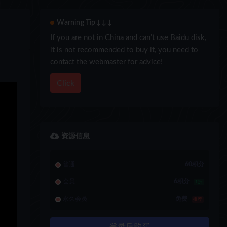
Warning Tip↓↓↓
If you are not in China and can’t use Baidu disk,
it is not recommended to buy it, you need to
contact the webmaster for advice!
Click
资源信息
普通
60积分
会员
6积分
1折
永久会员
免费
推荐