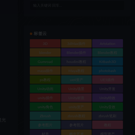
标签云
3D
3dMax插件
Artstation
blender
Blender插件
Blender教程
Gumroad
houdini教程
Kitbash3D
maya插件
Maya教程
photobash
ps教程
ue4资产
UE5插件
Unity动画
Unity场景
Unity开发
unity插件
Unity材质
Unity特效
unity角色
unity资产
Unity音效
Zbrush
zbrush教程
zbrush笔刷
境光
参考图片
参考照片
教程
材质
概念艺术
模型资产