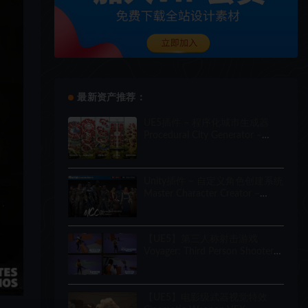
最新资产推荐：
UE5插件 – 程序化城市生成器
Procedural City Generator –
OmniScape
Unity插件 – 自定义角色创建系统
Master Character Creator –
Character Customization/NPC
Creator
【UE5】第三人称射击游戏
Voyager: Third Person Shooter
v2.9
【UE5】电影级武器视觉特效