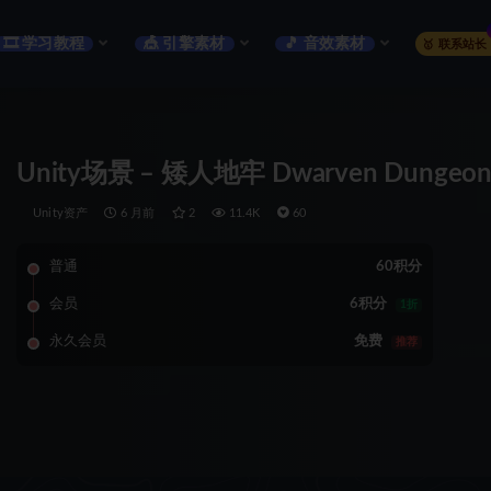
🎞️ 学习教程
🎪 引擎素材
🎵 音效素材
🥇 联系站长
Unity场景 – 矮人地牢 Dwarven Dungeon 
Unity资产
6 月前
2
11.4K
60
普通
60积分
会员
6积分
1折
永久会员
免费
推荐