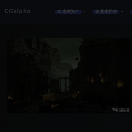
CGalpha
👒 素材资产
🔌 脚本插件
全部