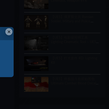
Cinematic Weapon VFX
【UE5】俄罗斯士兵 Russian
Soldier, Military and Police,
Customizable
×
【UE5】电影级照明工具
Lighting Cinematic Tool – UE5
Lumen System
【UE5】灯光套件 RD: Lighting
Kit
【UE5】终极战斗血腥贴图包
Ultimate Combat Blood Decal
Pack