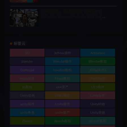
Unity场景 – 模块化别墅 Villa Forge
(Modular House, Modular Building,
Modular Villa, Coastal Town, Town)
标签云
3D
3dMax插件
Artstation
blender
Blender插件
Blender教程
Gumroad
houdini教程
Kitbash3D
maya插件
Maya教程
photobash
ps教程
ue4资产
UE5插件
Unity动画
Unity场景
Unity开发
unity插件
Unity材质
Unity特效
unity角色
unity资产
Unity音效
Zbrush
zbrush教程
zbrush笔刷