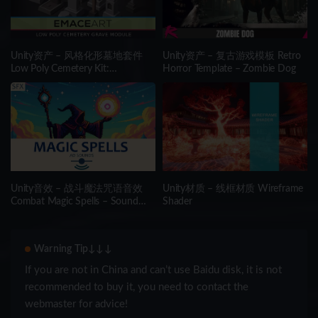
Unity资产 – 风格化形墓地套件
Unity资产 – 复古游戏模板 Retro
Low Poly Cemetery Kit:
Horror Template – Zombie Dog
NecroPOLY – Graves Module
Unity音效 – 战斗魔法咒语音效
Unity材质 – 线框材质 Wireframe
Combat Magic Spells – Sound
Shader
Effects
Warning Tip↓↓↓
If you are not in China and can’t use Baidu disk, it is not
recommended to buy it, you need to contact the
webmaster for advice!