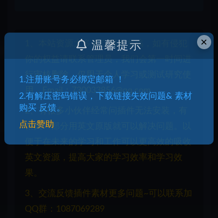
×
1、本站资源大多来自网友发稿，如有侵犯
温馨提示
你的权益请联系管理员，我们会第一时间进
行审核删除。仅用于个人学习或测试研究使
1.注册账号务必绑定邮箱 ！
用，Email：730033856@qq.com
2.有解压密码错误，下载链接失效问题& 素材
购买 反馈。
2、有很多小伙伴经常问插件无法安装，有
点击赞助
很大一部分用英文原版就可以解决问题。以
便于在未来的学习和工作可以更高效的吸收
英文资源，提高大家的学习效率和学习效
果。
3、交流反馈插件素材更多问题~可以联系加
QQ群：1087069289