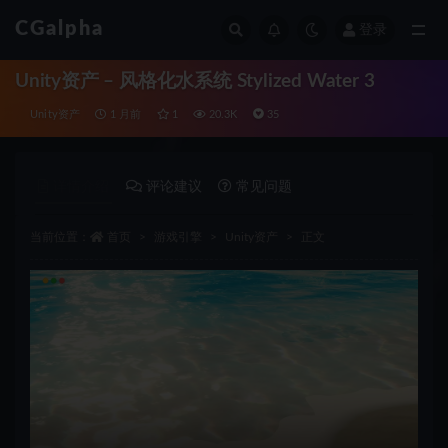
CGalpha
登录
全部
Unity资产 – 风格化水系统 Stylized Water 3
Unity资产
1 月前
1
20.3K
35
详情介绍
评论建议
常见问题
当前位置：
首页
游戏引擎
Unity资产
正文