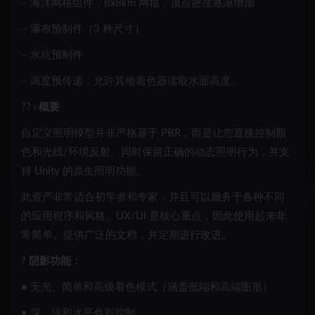
– 海洋网格组件，8x8km 网格，顶点密度逐渐增加
– 瀑布预制件（3 种尺寸）
– 水坑预制件
– 高度预传递，允许其他着色器读取水面高度。
??‍♀️
概要
自定义照明模型并非严格基于 PBR，而是让您直接控制颜
色和光线/环境反射。同时保留正确的动态照明行为，并支
持 Unity 的原生照明功能。
此资产非常适合初学者和专家，并且可以服务于各种不同
的应用程序和风格。UX/UI 是核心重点，因此使用起来非
常简单。提供广泛的文档，并定期进行改进。
? 阴影功能：
•
无光、简单和高级着色模式（涵盖低端和高端图形）
• 深、浅和水平色彩控制