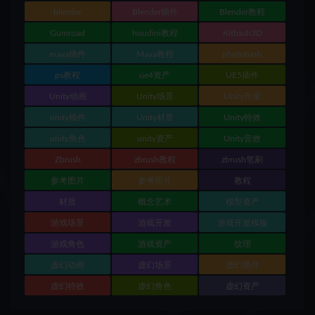
blender
Blender插件
Blender教程
Gumroad
houdini教程
Kitbash3D
maya插件
Maya教程
photobash
ps教程
ue4资产
UE5插件
Unity动画
Unity场景
Unity开发
unity插件
Unity材质
Unity特效
unity角色
unity资产
Unity音效
Zbrush
zbrush教程
zbrush笔刷
参考图片
参考照片
教程
材质
概念艺术
模型资产
游戏场景
游戏开发
游戏开发模板
游戏角色
游戏资产
纹理
虚幻动画
虚幻场景
虚幻插件
虚幻特效
虚幻角色
虚幻资产