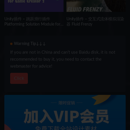
Unity插件 – 跳跃滑行插件
Unity插件 – 交互式流体模拟渲染
Platforming Solution Module for
器 Fluid Frenzy
Game Creator 2
Warning Tip↓↓↓
If you are not in China and can’t use Baidu disk, it is not
recommended to buy it, you need to contact the
webmaster for advice!
Click