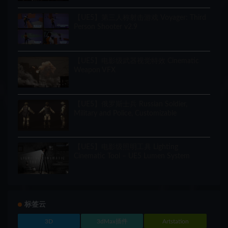
【UE5】第三人称射击游戏 Voyager: Third
Person Shooter v2.9
【UE5】电影级武器视觉特效 Cinematic
Weapon VFX
【UE5】俄罗斯士兵 Russian Soldier,
Military and Police, Customizable
【UE5】电影级照明工具 Lighting
Cinematic Tool – UE5 Lumen System
标签云
3D
3dMax插件
Artstation