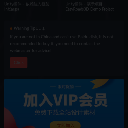
Unity插件 – 依赖注入框架
Unity插件 – 演示项目
Init(args)
EasyRoads3D Demo Project
Warning Tip↓↓↓
If you are not in China and can’t use Baidu disk, it is not
recommended to buy it, you need to contact the
webmaster for advice!
Click