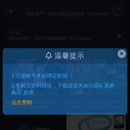
上一篇
Unity资产 – 风格化建筑工地场景 Construction – Low
Poly 3D Models Pack
下一篇
3Dmax插件 – 路径变形动画插件 TurboSplines
×
相关文章
温馨提示
1.注册账号务必绑定邮箱 ！
2.有解压密码错误，下载链接失效问题& 素材
购买 反馈。
Unity插件 – 后期处理工具包
Unity插件 – 实时体素全局照明
点击赞助
VolFx – VFX Toolkit (Post
LUMINA GI 2026 HDRP: Real-
Processing, Timeline Tracks,
Time Voxel Global Illumination
Shaders, Tools)