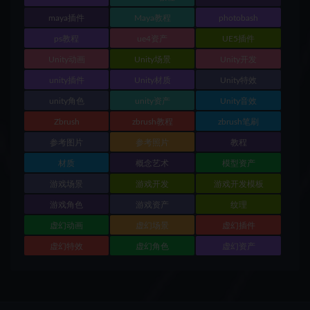
maya插件
Maya教程
photobash
ps教程
ue4资产
UE5插件
Unity动画
Unity场景
Unity开发
unity插件
Unity材质
Unity特效
unity角色
unity资产
Unity音效
Zbrush
zbrush教程
zbrush笔刷
参考图片
参考照片
教程
材质
概念艺术
模型资产
游戏场景
游戏开发
游戏开发模板
游戏角色
游戏资产
纹理
虚幻动画
虚幻场景
虚幻插件
虚幻特效
虚幻角色
虚幻资产