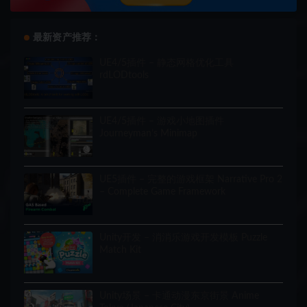
最新资产推荐：
UE4/5插件 – 静态网格优化工具
rdLODtools
UE4/5插件 – 游戏小地图插件
Journeyman’s Minimap
UE5插件 – 完整的游戏框架 Narrative Pro 2
– Complete Game Framework
Unity开发 – 消消乐游戏开发模板 Puzzle
Match Kit
Unity场景 – 卡通动漫东京街景 Anime