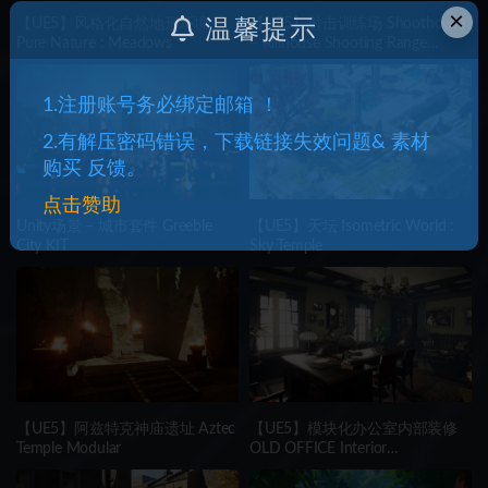
×
【UE5】风格化自然地形环境
【UE5】射击训练场 Shoothouse
温馨提示
Pure Nature : Meadows
– Killhouse Shooting Range
Training Arena
1.注册账号务必绑定邮箱 ！
2.有解压密码错误，下载链接失效问题& 素材
购买 反馈。
点击赞助
Unity场景 – 城市套件 Greeble
【UE5】天坛 Isometric World :
City KIT
Sky Temple
【UE5】阿兹特克神庙遗址 Aztec
【UE5】模块化办公室内部装修
Temple Modular
OLD OFFICE Interior
(MODULAR)