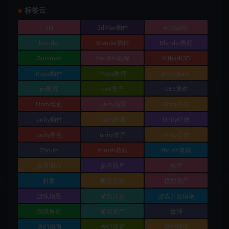
标签云
3D
3dMax插件
Artstation
blender
Blender插件
Blender教程
Gumroad
houdini教程
Kitbash3D
maya插件
Maya教程
photobash
ps教程
ue4资产
UE5插件
Unity动画
Unity场景
Unity开发
unity插件
Unity材质
Unity特效
unity角色
unity资产
Unity音效
Zbrush
zbrush教程
zbrush笔刷
参考图片
参考照片
教程
材质
概念艺术
模型资产
游戏场景
游戏开发
游戏开发模板
游戏角色
游戏资产
纹理
虚幻动画
虚幻场景
虚幻插件