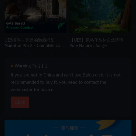
UE5插件 – 完整的游戏框架
【UE5】风格化丛林自然环境
Narrative Pro 2 – Complete Game
Pure Nature : Jungle
Framework
Warning Tip↓↓↓
If you are not in China and can’t use Baidu disk, it is not
recommended to buy it, you need to contact the
webmaster for advice!
Click