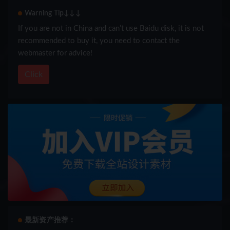
Warning Tip↓↓↓
If you are not in China and can’t use Baidu disk, it is not
recommended to buy it, you need to contact the
webmaster for advice!
Click
最新资产推荐：