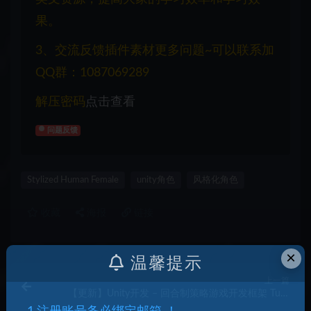
果。
3、交流反馈插件素材更多问题~可以联系加
QQ群：1087069289
解压密码
点击查看
问题反馈
Stylized Human Female
unity角色
风格化角色
收藏
海报
链接
×
温馨提示
上一篇
【更新】Unity开发 – 回合制策略游戏开发框架 Turn
Based Strategy Framework