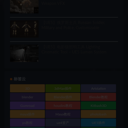
Weapon VFX
【UE5】俄罗斯士兵 Russian Soldier,
Military and Police, Customizable
【UE5】电影级照明工具 Lighting
Cinematic Tool – UE5 Lumen System
标签云
3D
3dMax插件
Artstation
blender
Blender插件
Blender教程
Gumroad
houdini教程
Kitbash3D
maya插件
Maya教程
photobash
ps教程
ue4资产
UE5插件