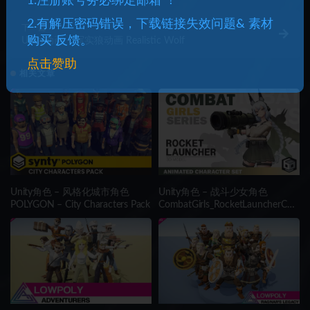
1.注册账号务必绑定邮箱 ！
2.有解压密码错误，下载链接失效问题& 素材
下一篇
购买 反馈。
Unity动画 – 写实狼动画 Realistic Wolf
点击赞助
相关文章
Unity角色 – 风格化城市角色
Unity角色 – 战斗少女角色
POLYGON – City Characters Pack
CombatGirls_RocketLauncherCha
racterPack