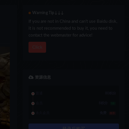
Warning Tip↓↓↓
If you are not in China and can’t use Baidu disk,
it is not recommended to buy it, you need to
contact the webmaster for advice!
Click
资源信息
普通
80积分
会员
8积分
1折
永久会员
免费
推荐