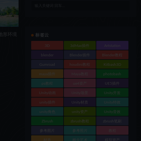
屿地形环境
标签云
3D
3dMax插件
Artstation
blender
Blender插件
Blender教程
Gumroad
houdini教程
Kitbash3D
maya插件
Maya教程
photobash
ps教程
ue4资产
UE5插件
Unity动画
Unity场景
Unity开发
unity插件
Unity材质
Unity特效
unity角色
unity资产
Unity音效
Zbrush
zbrush教程
zbrush笔刷
参考图片
参考照片
教程
材质
概念艺术
模型资产