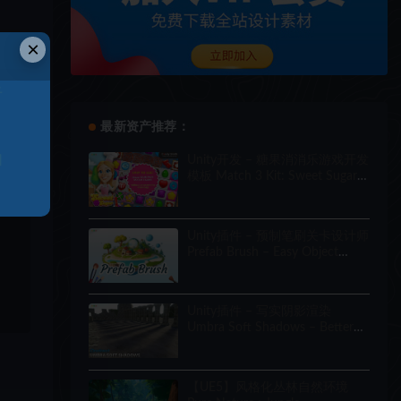
×
于
最新资产推荐：
和
Unity开发 – 糖果消消乐游戏开发
模板 Match 3 Kit: Sweet Sugar
Candy
Unity插件 – 预制笔刷关卡设计师
Prefab Brush – Easy Object
Placement Tool Level Designer
Unity插件 – 写实阴影渲染
Umbra Soft Shadows – Better
Directional & Contact Shadows
for URP
【UE5】风格化丛林自然环境