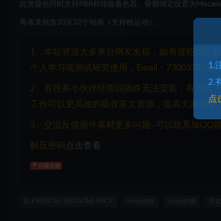
此资源包同时支持PBR和传统着色器。骨骼绑定设置为Mecan
每条龙包含30至32个动画（支持根运动）。
1、本站资源大多来自网友发稿，如有侵犯你的
1
个人学习或测试研究使用，Email：730033856@q
2
2、有很多小伙伴经常问插件无法安装，有很大
点
工作可以更高效的吸收英文资源，提高大家的学
3、交流反馈插件素材更多问题~可以联系加QQ群：1
解压密码
点击查看
问题反馈
ELEMENTAL DRAGONS PACK
Unity动物
Unity生物
恐