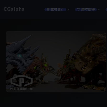
CGalpha
👒 素材资产
🔌 脚本插件
全部