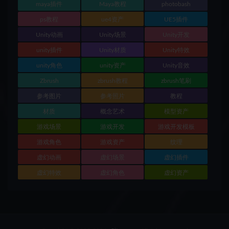
maya插件
Maya教程
photobash
ps教程
ue4资产
UE5插件
Unity动画
Unity场景
Unity开发
unity插件
Unity材质
Unity特效
unity角色
unity资产
Unity音效
Zbrush
zbrush教程
zbrush笔刷
参考图片
参考照片
教程
材质
概念艺术
模型资产
游戏场景
游戏开发
游戏开发模板
游戏角色
游戏资产
纹理
虚幻动画
虚幻场景
虚幻插件
虚幻特效
虚幻角色
虚幻资产