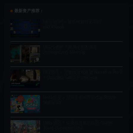
最新资产推荐：
UE4/5插件 – 静态网格优化工具
rdLODtools
UE4/5插件 – 游戏小地图插件
Journeyman’s Minimap
UE5插件 – 完整的游戏框架 Narrative Pro 2
– Complete Game Framework
Unity开发 – 消消乐游戏开发模板 Puzzle
Match Kit
Unity场景 – 卡通动漫东京街景 Anime
Tokyo (Japanese City)