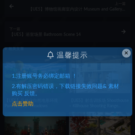
上一篇
【UE5】博物馆画廊室内设计 Museum and Gallery –
Archinteriors Vol 12 Scene 2
下一篇
【UE5】浴室场景 Bathroom Scene 14
相关文章
×
温馨提示
1.注册账号务必绑定邮箱 ！
2.有解压密码错误，下载链接失效问题& 素材
购买 反馈。
【UE5】风格化自然地形环境
【UE5】射击训练场 Shoothouse
点击赞助
Pure Nature : Meadows
– Killhouse Shooting Range
Training Arena