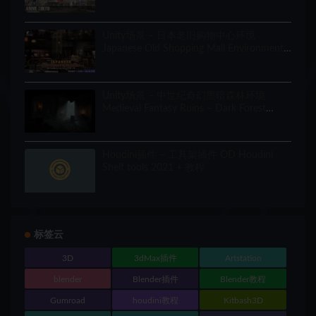
Unity场景 – 日本老旧购物中心环境
Japanese Old Shopping Mall Environment
(Modular, Asian, Abandoned)
Unity场景 – 中世纪奇幻黑暗森林环境
Medieval Fantasy Ruins – Dark Forest
Environment
Houdini插件 – 工具架插件 OD Houdini
Shelf tools 2021 + 教程
标签云
3D
3dMax插件
Artstation
blender
Blender插件
Blender教程
Gumroad
houdini教程
Kitbash3D