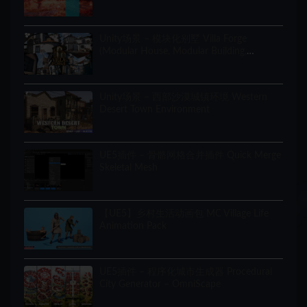
Unity场景 – 模块化别墅 Villa Forge
(Modular House, Modular Building,
Modular Villa, Coastal Town, Town)
Unity场景 – 西部沙漠城镇环境 Western
Desert Town Environment
UE5插件 – 骨骼网格合并插件 Quick Merge
Skeletal Mesh
【UE5】乡村生活动画包 MC Village Life
Animation Pack
UE5插件 – 程序化城市生成器 Procedural
City Generator – OmniScape