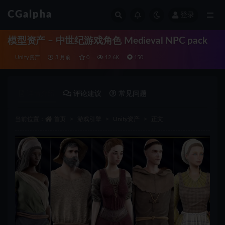
CGalpha
登录
全部
模型资产 – 中世纪游戏角色 Medieval NPC pack
Unity资产
3 月前
0
12.6K
150
详情介绍
评论建议
常见问题
当前位置：
首页
游戏引擎
Unity资产
正文