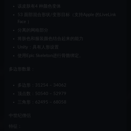
该皮肤有
4 种
颜色变体
53
面部混合形状/变形目标
（支持Apple 的
LiveLink
Face ）
分离的网格部分
将肤色和服装颜色结合起来的能力
Unity：
具有
人形
设置
使用
Epic Skeleton
进行骨骼绑定。
多边形数量：
多边形：31254 – 34062
顶点数：50540 – 52979
三角形：62495 – 68058
中世纪僧侣
特征：