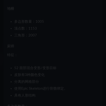
地幔
多边形数量：1005
顶点数：1153
三角形：2007
厨师
特征：
52 面部混合变形/变形目标
皮肤有
3种
颜色变化
分离的网格部分
使用
Epic Skeleton
进行骨骼绑定。
具有
人形
结构