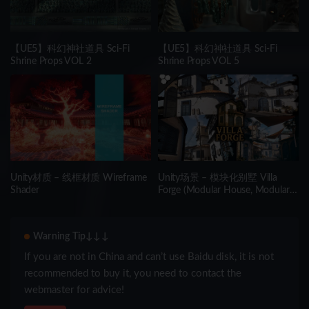
【UE5】科幻神社道具 Sci-Fi
【UE5】科幻神社道具 Sci-Fi
Shrine Props VOL 2
Shrine Props VOL 5
Unity材质 – 线框材质 Wireframe
Unity场景 – 模块化别墅 Villa
Shader
Forge (Modular House, Modular
Building, Modular Villa, Coastal
Town, Town)
Warning Tip↓↓↓
If you are not in China and can’t use Baidu disk, it is not
recommended to buy it, you need to contact the
webmaster for advice!