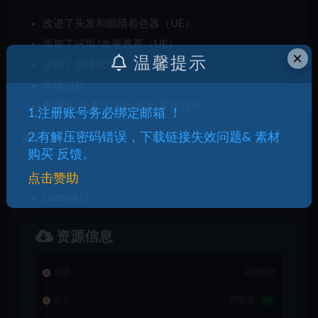
改进了头发和眼睛着色器（UE）
添加了污垢/血液遮罩（UE）
×
温馨提示
改善了身体纹理
新增口腔
新增
50 个面部混合形状/变形目标
1.注册账号务必绑定邮箱 ！
2.有解压密码错误，下载链接失效问题& 素材
更新：
购买 反馈。
点击赞助
UE项目
Unity项目
资源信息
普通
150积分
会员
30积分
2折