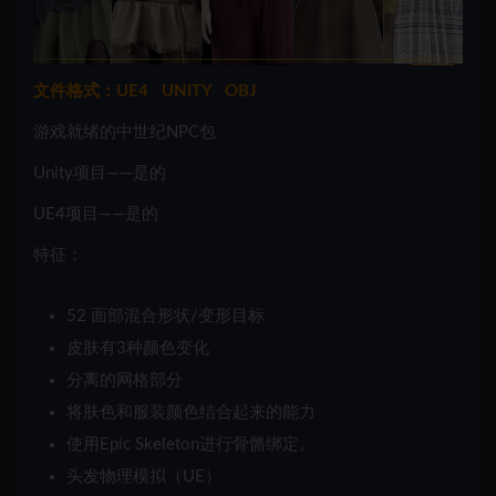
文件格式：UE4 UNITY OBJ
游戏就绪的中世纪NPC包
Unity
项目——
是的
UE4
项目——
是的
特征：
52 面部混合形状/变形目标
皮肤有
3种
颜色变化
分离的网格部分
将肤色和服装颜色结合起来的能力
使用
Epic Skeleton
进行骨骼绑定。
头发物理模拟（UE）