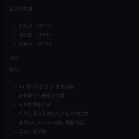
多边形数量：
多边形：18076
顶点数：40496
三角形：36138
农民
特征：
50 面部混合形状/变形目标
该皮肤有
4 种
颜色变体
分离的网格部分
将肤色和服装颜色结合起来的能力
使用
Epic Skeleton
进行骨骼绑定。
具有
人形
结构