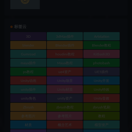
标签云
3D
3dMax插件
Artstation
blender
Blender插件
Blender教程
Gumroad
houdini教程
Kitbash3D
maya插件
Maya教程
photobash
ps教程
ue4资产
UE5插件
Unity动画
Unity场景
Unity开发
unity插件
Unity材质
Unity特效
unity角色
unity资产
Unity音效
Zbrush
zbrush教程
zbrush笔刷
参考图片
参考照片
教程
材质
概念艺术
模型资产