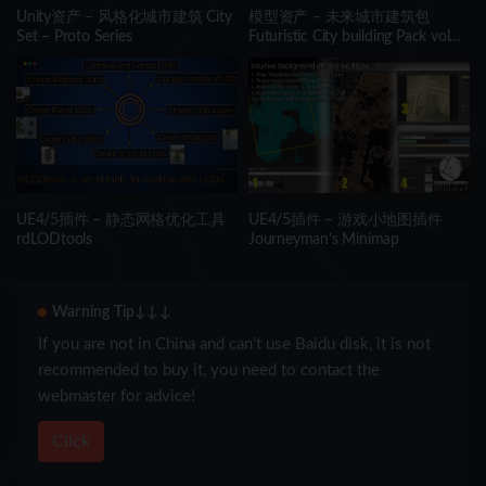
Unity资产 – 风格化城市建筑 City
模型资产 – 未来城市建筑包
Set – Proto Series
Futuristic City building Pack vol
03
UE4/5插件 – 静态网格优化工具
UE4/5插件 – 游戏小地图插件
rdLODtools
Journeyman’s Minimap
Warning Tip↓↓↓
If you are not in China and can’t use Baidu disk, it is not
recommended to buy it, you need to contact the
webmaster for advice!
Click