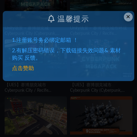
×
温馨提示
Unity场景 – 赛博朋克城
Unity场景 – 赛博朋克城市环境
Cyberpunk City (Cyberpunk,
Cyberpunk City / Recife
Cyberpunk City, Sci-Fi City)
Environment
1.注册账号务必绑定邮箱 ！
2.有解压密码错误，下载链接失效问题& 素材
购买 反馈。
点击赞助
【UE5】赛博朋克城市
【UE5】赛博朋克城市
Cyberpunk City / Recife
Cyberpunk City (Cyberpunk,
Cyberpunk Environment ( Cyber
Cyberpunk City, Sci-Fi City)
Scifi Sci-fi Cyberpunk )