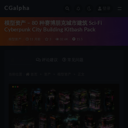
CGalpha
登录
全部
模型资产 – 80 种赛博朋克城市建筑 Sci-Fi
Cyberpunk City Building Kitbash Pack
模型资产
11 月前
3
32.6K
15.5
详情介绍
评论建议
常见问题
当前位置：
首页
资产
模型资产
正文