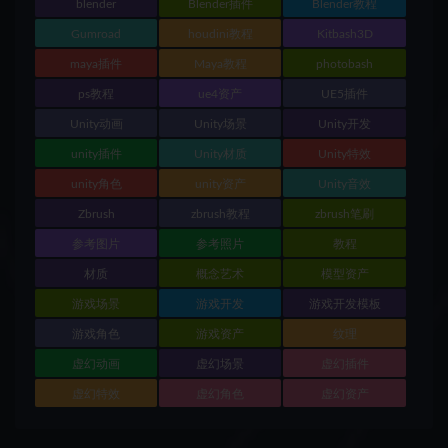
blender
Blender插件
Blender教程
Gumroad
houdini教程
Kitbash3D
maya插件
Maya教程
photobash
ps教程
ue4资产
UE5插件
Unity动画
Unity场景
Unity开发
unity插件
Unity材质
Unity特效
unity角色
unity资产
Unity音效
Zbrush
zbrush教程
zbrush笔刷
参考图片
参考照片
教程
材质
概念艺术
模型资产
游戏场景
游戏开发
游戏开发模板
游戏角色
游戏资产
纹理
虚幻动画
虚幻场景
虚幻插件
虚幻特效
虚幻角色
虚幻资产