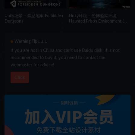
Unity场景 – 禁忌地牢 Forbidden
Unity环境 – 恐怖监狱环境
Dungeons
Haunted Prison Environment (
Exterior + Interior , Modular)
Warning Tip↓↓↓
If you are not in China and can’t use Baidu disk, it is not
recommended to buy it, you need to contact the
webmaster for advice!
Click