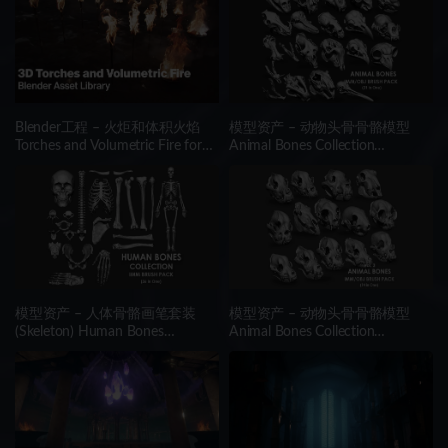
Blender工程 – 火炬和体积火焰
模型资产 – 动物头骨骨骼模型
Torches and Volumetric Fire for
Animal Bones Collection
Concept Art – Blender Asset
IMM\Stl\Obj Brush Pack 21 in
Library
One Vol.1
模型资产 – 人体骨骼画笔套装
模型资产 – 动物头骨骨骼模型
(Skeleton) Human Bones
Animal Bones Collection
Collection IMM\Stl\Obj Brush
IMM/Stl/Obj Brush Pack 14 in
Pack 26 in One
One Vol.3