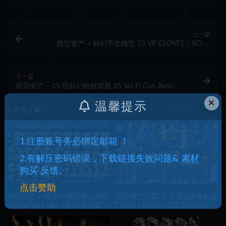
上一篇
模型资产 – 科幻手套模型 13 VR CLOVES / SCI FI
GLOVES MODELS VOL 21
下一篇
模型资产 – 15 组科幻枪械武器 15 Sci-Fi Gun Base
Mesh – Vol 05
×
温馨提示
相关文章
1.注册账号务必绑定邮箱 ！
2.有解压密码错误，下载链接失效问题& 素材
购买 反馈。
点击赞助
模型资产 – 45 款中世纪男士服装
模型资产 – 20 个卡通动画角色包
45 Medieval Men Clothing-MEGA
TOON CHARACTER BUNDLE –
PACK(zprj-fbx)- VOL 4
21 RIGGED CHARACTER