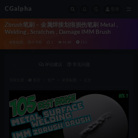
CGalpha
登录
全部
Zbrush笔刷 – 金属焊接划痕损伤笔刷 Metal ,
Welding , Scratches , Damage IMM Brush
材质贴图
3 月前
1
16.8K
15.5
详情介绍
评论建议
常见问题
当前位置：
首页
资产
材质贴图
正文