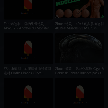
Zbrush笔刷 – 怪物头骨笔刷
Zbrush笔刷 – 40 组真实肌肉笔刷
JAWS 2 – Another 33 Monster
40 Real Muscles VDM Brush
Mouths & Skulls IMM Brush
ZBrush笔刷 – 衣服褶皱曲线笔刷
Zbrush笔刷 – 风格化笔刷 Giger &
素材 Clothes Bands Curve
Beksinski Tribute Brushes pack for
Brushes
ZBrush