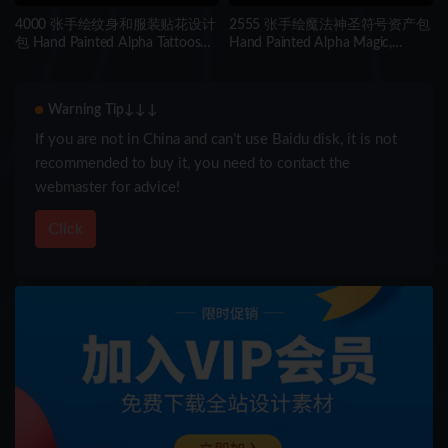
4000 张手绘纹身和服装贴花设计
2555 张手绘魔法神圣符号资产包
包 Hand Painted Alpha Tattoos
Hand Painted Alpha Magic,
and Clothing Print Designs
Mystery & Sacred Signs and
(MEGA Pack) – Vol 9
Elements (MEGA Pack) – Vol 8
Warning Tip↓↓↓
If you are not in China and can’t use Baidu disk, it is not
recommended to buy it, you need to contact the
webmaster for advice!
Click