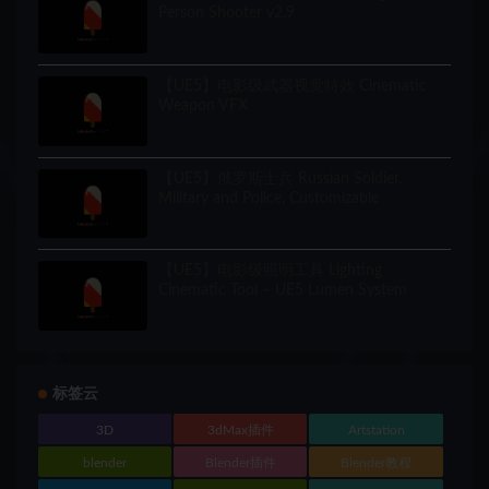
Person Shooter v2.9
【UE5】电影级武器视觉特效 Cinematic
Weapon VFX
【UE5】俄罗斯士兵 Russian Soldier,
Military and Police, Customizable
【UE5】电影级照明工具 Lighting
Cinematic Tool – UE5 Lumen System
标签云
3D
3dMax插件
Artstation
blender
Blender插件
Blender教程