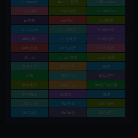
Gumroad
houdini教程
Kitbash3D
maya插件
Maya教程
photobash
ps教程
ue4资产
UE5插件
Unity动画
Unity场景
Unity开发
unity插件
Unity材质
Unity特效
unity角色
unity资产
Unity音效
Zbrush
zbrush教程
zbrush笔刷
参考图片
参考照片
教程
材质
概念艺术
模型资产
游戏场景
游戏开发
游戏开发模板
游戏角色
游戏资产
纹理
虚幻动画
虚幻场景
虚幻插件
虚幻特效
虚幻角色
虚幻资产