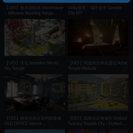
【UE5】射击训练场 Shoothouse
Unity场景 – 城市套件 Greeble
– Killhouse Shooting Range
City KIT
Training Arena
【UE5】天坛 Isometric World :
【UE5】阿兹特克神庙遗址 Aztec
Sky Temple
Temple Modular
【UE5】模块化办公室内部装修
【UE5】风格化滨海城市 Stylized
OLD OFFICE Interior
Tuscany Seaside City ( Stylized
(MODULAR)
Tuscany City City Town Town