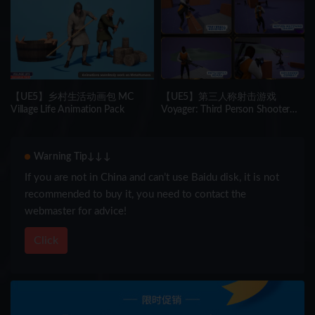
Tuscany )
【UE5】乡村生活动画包 MC
【UE5】第三人称射击游戏
Village Life Animation Pack
Voyager: Third Person Shooter
v2.9
Warning Tip↓↓↓
If you are not in China and can’t use Baidu disk, it is not
recommended to buy it, you need to contact the
webmaster for advice!
Click