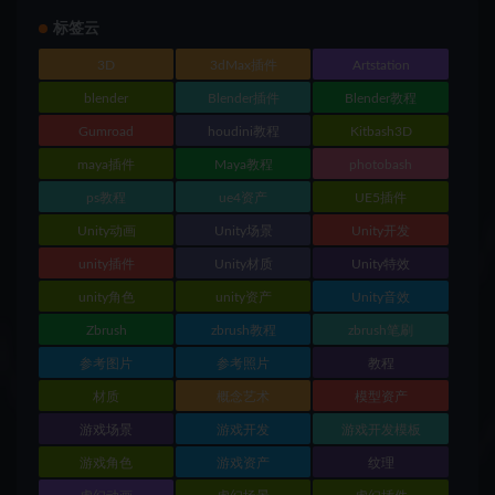
标签云
3D
3dMax插件
Artstation
blender
Blender插件
Blender教程
Gumroad
houdini教程
Kitbash3D
maya插件
Maya教程
photobash
ps教程
ue4资产
UE5插件
Unity动画
Unity场景
Unity开发
unity插件
Unity材质
Unity特效
unity角色
unity资产
Unity音效
Zbrush
zbrush教程
zbrush笔刷
参考图片
参考照片
教程
材质
概念艺术
模型资产
游戏场景
游戏开发
游戏开发模板
游戏角色
游戏资产
纹理