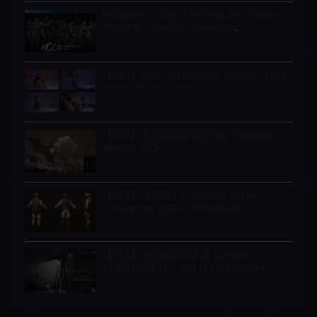
Unity插件 – 自定义角色创建系统 Master
Character Creator – Character
Customization/NPC Creator
【UE5】第三人称射击游戏 Voyager: Third
Person Shooter v2.9
【UE5】电影级武器视觉特效 Cinematic
Weapon VFX
【UE5】俄罗斯士兵 Russian Soldier,
Military and Police, Customizable
【UE5】电影级照明工具 Lighting
Cinematic Tool – UE5 Lumen System