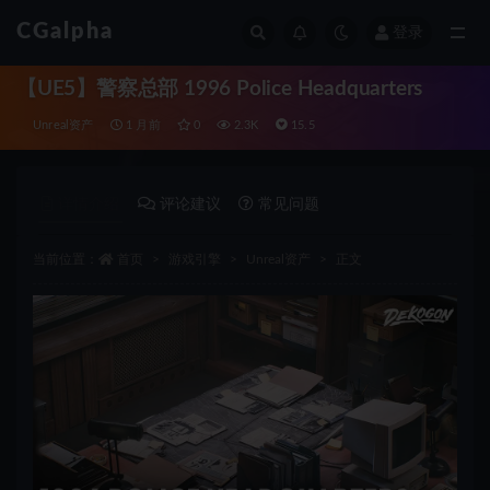
CGalpha
登录
全部
【UE5】警察总部 1996 Police Headquarters
Unreal资产
1 月前
0
2.3K
15.5
详情介绍
评论建议
常见问题
当前位置：
首页
游戏引擎
Unreal资产
正文