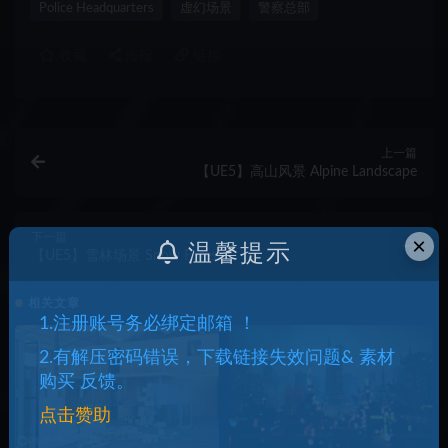
Police Headquarters
虚幻场景
警察总部
收藏
海报
链接
上一篇
【UE5】高山风景 Alpine Landscape
下一篇
×
温馨提示
【UE5】雪林场景 Snow Forest
相关文章
1.注册账号务必绑定邮箱 ！
2.有解压密码错误，下载链接失效问题& 素材
购买 反馈。
点击赞助