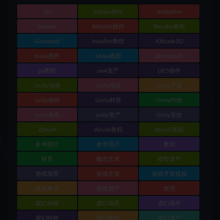
3D
3dMax插件
Artstation
blender
Blender插件
Blender教程
Gumroad
houdini教程
Kitbash3D
maya插件
Maya教程
photobash
ps教程
ue4资产
UE5插件
Unity动画
Unity场景
Unity开发
unity插件
Unity材质
Unity特效
unity角色
unity资产
Unity音效
Zbrush
zbrush教程
zbrush笔刷
参考图片
参考照片
教程
材质
概念艺术
模型资产
游戏场景
游戏开发
游戏开发模板
游戏角色
游戏资产
纹理
虚幻动画
虚幻场景
虚幻插件
虚幻特效
虚幻角色
虚幻资产