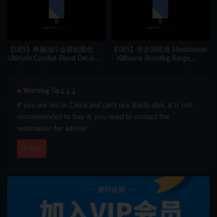
【UE5】终极战斗血腥贴图包
【UE5】射击训练场 Shoothouse
Ultimate Combat Blood Decal
– Killhouse Shooting Range
Pack
Training Arena
Warning Tip↓↓↓
If you are not in China and can’t use Baidu disk, it is not
recommended to buy it, you need to contact the
webmaster for advice!
Click