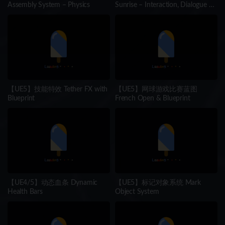
Assembly System – Physics
Sunrise – Interaction, Dialogue &
Quest System
【UE5】技能特效 Tether FX with
【UE5】网球游戏比赛蓝图
Blueprint
French Open & Blueprint
【UE4/5】动态血条 Dynamic
【UE5】标记对象系统 Mark
Health Bars
Object System