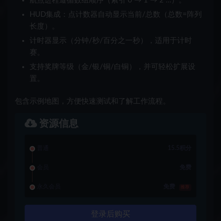
航点进程
遵循数组顺序（
索引 0 → 1 → 2 …
）。
HUD集成
：点计数器自动显示
当前/总数
（总数=阵列
长度）。
计时器显示
（分钟/秒/百分之一秒），适用于计时
赛。
支持奖牌等级
（金/银/铜/白铜），并可轻松扩展设
置。
包含
示例地图
，方便快速测试和了解工作流程。
资源信息
普通
15.5积分
会员
免费
永久会员
免费
推荐
登录后购买