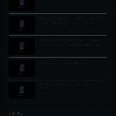
Unity插件 – 实时体素全局照明 LUMINA GI
2026 HDRP: Real-Time Voxel Global
Illumination
Unity插件 – 屏幕空间全局光照 HTrace:
Screen Space Global Illumination HDRP
【UE5】龙穴 Dragon Cave
【UE5】科幻神社道具 Sci-Fi Shrine Props
VOL 2
标签云