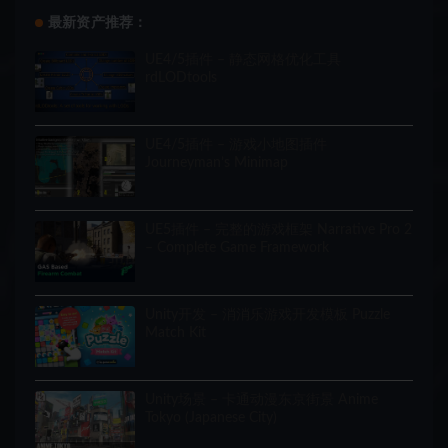
最新资产推荐：
UE4/5插件 – 静态网格优化工具
rdLODtools
UE4/5插件 – 游戏小地图插件
Journeyman’s Minimap
UE5插件 – 完整的游戏框架 Narrative Pro 2
– Complete Game Framework
Unity开发 – 消消乐游戏开发模板 Puzzle
Match Kit
Unity场景 – 卡通动漫东京街景 Anime
Tokyo (Japanese City)