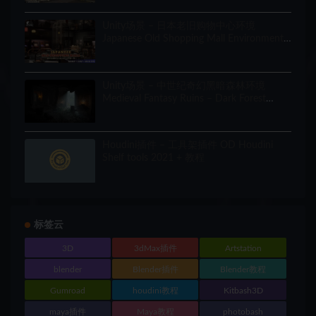
Unity场景 – 日本老旧购物中心环境
Japanese Old Shopping Mall Environment
(Modular, Asian, Abandoned)
Unity场景 – 中世纪奇幻黑暗森林环境
Medieval Fantasy Ruins – Dark Forest
Environment
Houdini插件 – 工具架插件 OD Houdini
Shelf tools 2021 + 教程
标签云
3D
3dMax插件
Artstation
blender
Blender插件
Blender教程
Gumroad
houdini教程
Kitbash3D
maya插件
Maya教程
photobash