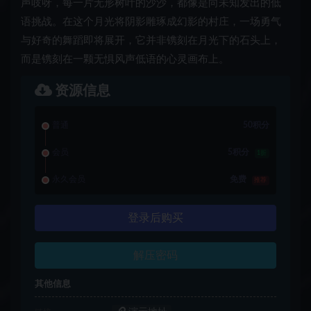
声吱呀，每一片无形树叶的沙沙，都像是向未知发出的低
语挑战。在这个月光将阴影雕琢成幻影的村庄，一场勇气
与好奇的舞蹈即将展开，它并非镌刻在月光下的石头上，
而是镌刻在一颗无惧风声低语的心灵画布上。
资源信息
普通
50积分
会员
5积分
1折
永久会员
免费
推荐
登录后购买
解压密码
其他信息