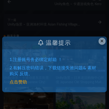
Unity角色 – 卡通游戏角色 Kero
下一篇
Unity场景 – 亚洲渔村环境 Asian Fishing Village
Environment
相关文章
×
温馨提示
1.注册账号务必绑定邮箱 ！
2.有解压密码错误，下载链接失效问题& 素材
购买 反馈。
Unity场景 – 卡通动漫东京街景
Unity场景 – 日本老旧购物中心环
点击赞助
Anime Tokyo (Japanese City)
境 Japanese Old Shopping Mall
Environment (Modular, Asian,
Abandoned)