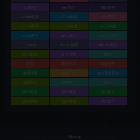
ps教程
ue4资产
UE5插件
Unity动画
Unity场景
Unity开发
unity插件
Unity材质
Unity特效
unity角色
unity资产
Unity音效
Zbrush
zbrush教程
zbrush笔刷
参考图片
参考照片
教程
材质
概念艺术
模型资产
游戏场景
游戏开发
游戏开发模板
游戏角色
游戏资产
纹理
虚幻动画
虚幻场景
虚幻插件
虚幻特效
虚幻角色
虚幻资产
Copyright © 2025-2026
Sitemap
- All rights reserved