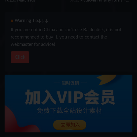
Puzzle Match Kit
环境 Medieval Fantasy Ruins –
Dark Forest Environment
Warning Tip↓↓↓
If you are not in China and can’t use Baidu disk, it is not
recommended to buy it, you need to contact the
webmaster for advice!
Click