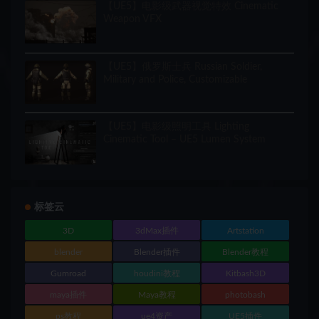
【UE5】电影级武器视觉特效 Cinematic
Weapon VFX
【UE5】俄罗斯士兵 Russian Soldier,
Military and Police, Customizable
【UE5】电影级照明工具 Lighting
Cinematic Tool – UE5 Lumen System
标签云
3D
3dMax插件
Artstation
blender
Blender插件
Blender教程
Gumroad
houdini教程
Kitbash3D
maya插件
Maya教程
photobash
ps教程
ue4资产
UE5插件