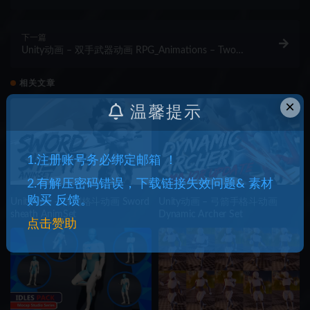
下一篇
Unity动画 – 双手武器动画 RPG_Animations – Two
Hand Base
相关文章
×
温馨提示
1.注册账号务必绑定邮箱 ！
2.有解压密码错误，下载链接失效问题& 素材
购买 反馈。
Unity动画 – 挥剑格斗动画 Sword
Unity动画 – 弓箭手格斗动画
sheath AnimSet
Dynamic Archer Set
点击赞助