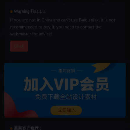
Warning Tip↓↓↓
If you are not in China and can’t use Baidu disk, it is not
recommended to buy it, you need to contact the
webmaster for advice!
Click
最新资产推荐：