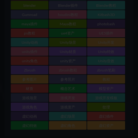
blender
Blender插件
Blender教程
Gumroad
houdini教程
Kitbash3D
maya插件
Maya教程
photobash
ps教程
ue4资产
UE5插件
Unity动画
Unity场景
Unity开发
unity插件
Unity材质
Unity特效
unity角色
unity资产
Unity音效
Zbrush
zbrush教程
zbrush笔刷
参考图片
参考照片
教程
材质
概念艺术
模型资产
游戏场景
游戏开发
游戏开发模板
游戏角色
游戏资产
纹理
虚幻动画
虚幻场景
虚幻插件
虚幻特效
虚幻角色
虚幻资产