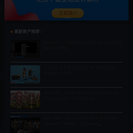
最新资产推荐：
UE5插件 – 骨骼网格合并插件 Quick Merge
Skeletal Mesh
【UE5】乡村生活动画包 MC Village Life
Animation Pack
UE5插件 – 程序化城市生成器 Procedural
City Generator – OmniScape
Unity插件 – 自定义角色创建系统 Master
Character Creator – Character
Customization/NPC Creator