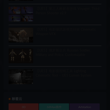
【UE5】第三人称射击游戏 Voyager: Third
Person Shooter v2.9
【UE5】电影级武器视觉特效 Cinematic
Weapon VFX
【UE5】俄罗斯士兵 Russian Soldier,
Military and Police, Customizable
【UE5】电影级照明工具 Lighting
Cinematic Tool – UE5 Lumen System
标签云
3D
3dMax插件
Artstation