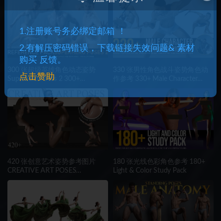
1.注册账号务必绑定邮箱 ！
2.有解压密码错误，下载链接失效问题& 素材
购买 反馈。
300 张超级英雄角色动态姿势
330 张男性角色战斗姿势角色动
点击赞助
Superhero Poses 2 300+
作参考 330+ Male Character
Reference pictures including 360°
Reference Pictures
Turnarounds
420 张创意艺术姿势参考图片
180 张光线色彩角色参考 180+
CREATIVE ART POSES
Light & Color Study Pack
420+Reference Pictures