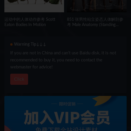
运动中的人体动作参考 Scott
851 张男性站立姿态人体解剖参
Eaton Bodies In Motion
考 Male Anatomy (Standing
Turnaround Poses) – Reference
Photo Pack 851 JPEGs noAI
Warning Tip↓↓↓
If you are not in China and can’t use Baidu disk, it is not
recommended to buy it, you need to contact the
webmaster for advice!
Click