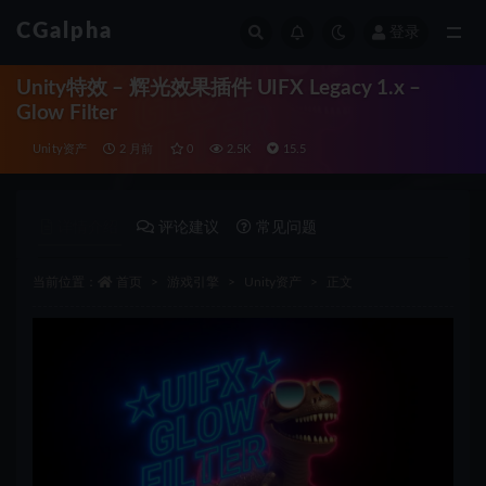
CGalpha
登录
全部
Unity特效 – 辉光效果插件 UIFX Legacy 1.x –
Glow Filter
Unity资产
2 月前
0
2.5K
15.5
详情介绍
评论建议
常见问题
当前位置：
首页
游戏引擎
Unity资产
正文