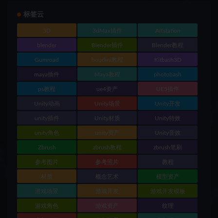
标签云
3D
3dMax插件
Artstation
blender
Blender插件
Blender教程
Gumroad
houdini教程
Kitbash3D
maya插件
Maya教程
photobash
ps教程
ue4资产
UE5插件
Unity动画
Unity场景
Unity开发
unity插件
Unity材质
Unity特效
unity角色
unity资产
Unity音效
Zbrush
zbrush教程
zbrush笔刷
参考图片
参考照片
教程
材质
概念艺术
模型资产
游戏场景
游戏开发
游戏开发模板
游戏角色
游戏资产
纹理