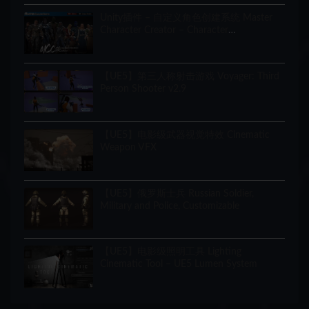
Unity插件 – 自定义角色创建系统 Master
Character Creator – Character
Customization/NPC Creator
【UE5】第三人称射击游戏 Voyager: Third
Person Shooter v2.9
【UE5】电影级武器视觉特效 Cinematic
Weapon VFX
【UE5】俄罗斯士兵 Russian Soldier,
Military and Police, Customizable
【UE5】电影级照明工具 Lighting
Cinematic Tool – UE5 Lumen System