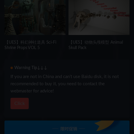
【UE5】科幻神社道具 Sci-Fi
【UE5】动物头颅模型 Animal
Shrine Props VOL 5
Skull Pack
Warning Tip↓↓↓
If you are not in China and can’t use Baidu disk, it is not
recommended to buy it, you need to contact the
webmaster for advice!
Click