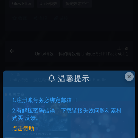
Glow Filter
Unity特效
辉光效果插件
收藏
海报
链接
上一篇
Unity特效 – 科幻特效包 Unique Sci-Fi Pack Vol. 1
×
下一篇
温馨提示
Unity特效 – 魔法粒子特效 Master MagicFX Bundle
相关文章
1.注册账号务必绑定邮箱 ！
2.有解压密码错误，下载链接失效问题& 素材
购买 反馈。
点击赞助