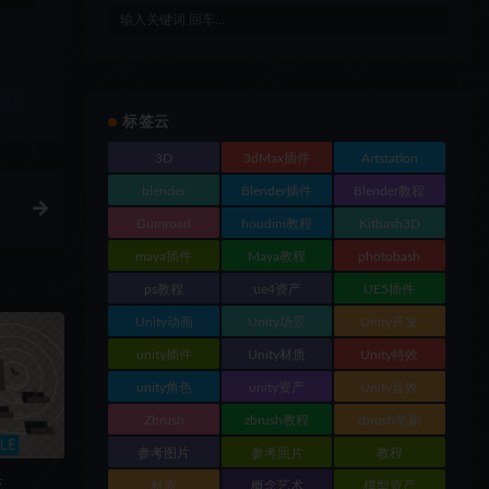
链接
标签云
3D
3dMax插件
Artstation
blender
Blender插件
Blender教程
Gumroad
houdini教程
Kitbash3D
maya插件
Maya教程
photobash
ps教程
ue4资产
UE5插件
Unity动画
Unity场景
Unity开发
unity插件
Unity材质
Unity特效
unity角色
unity资产
Unity音效
Zbrush
zbrush教程
zbrush笔刷
参考图片
参考照片
教程
统
材质
概念艺术
模型资产