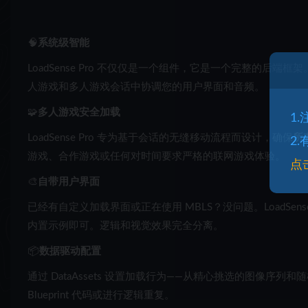
🧠
系统级智能
LoadSense Pro 不仅仅是一个组件，它是一个完整的
人游戏和多人游戏会话中协调您的用户界面和音频。
🧩
多人游戏安全加载
1
LoadSense Pro 专为基于会话的无缝移动流程而设计，确保
所
2
游戏、合作游戏或任何对时间要求严格的联网游戏体验。
点
🎨
自带用户界面
已经有自定义加载界面或正在使用 MBLS？没问题。LoadSense 
内置示例即可。逻辑和视觉效果完全分离。
📦
数据驱动配置
通过 DataAssets 设置加载行为——从精心挑选的图像
Blueprint 代码或进行逻辑重复。