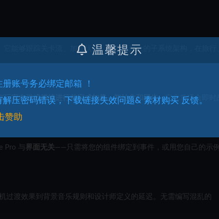
温馨提示
后端框架。它能够跟踪关卡流、加载状态，并使用强大的子系统架构，在旅行
.注册账号务必绑定邮箱 ！
有玩家在游戏继续进行前完成加载、初始化和同步
。它非常适合即时
.有解压密码错误，下载链接失效问题& 素材购买 反馈。
击赞助
Pro 与
界面无关
——只需将您的组件绑定到事件，或用您自己的示
序列和随机过渡效果到背景音乐规则和设计师定义的延迟。无需编写混乱的