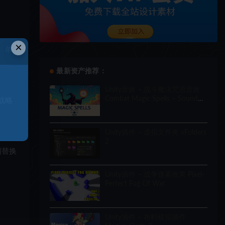
×
、单
最新资产推荐：
Unity音效 – 战斗魔法咒语音效
Combat Magic Spells – Sound
战略
Effects
Unity插件 – 虚拟文件夹 vFolders
2
例替换
Unity插件 – 战争迷雾效果 Pixel-
Perfect Fog Of War
Unity插件 – 布料模拟插件