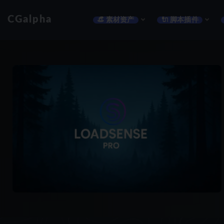
CGalpha
👒 素材资产
🔌 脚本插件
全部