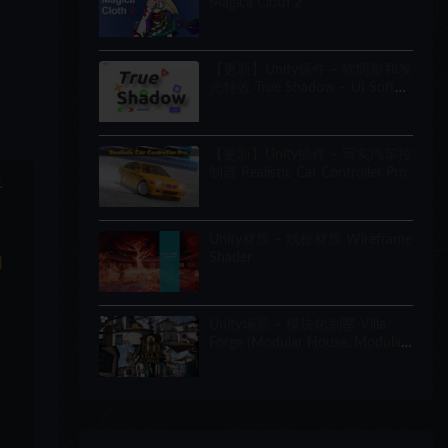
Magica Cloth 2
【更新】Unity插件 – 软阴影和发
光特效 True Shadow – UI Soft
Shadow and Glow
【更新】Unity插件 – 写实汽车控
制器 Realistic Car Controller Pro
于
Unity材质 – 线框材质 Wireframe
Shader
和
Unity场景 – 模块化别墅 Villa
Forge (Modular House, Modular
Building, Modular Villa, Coastal
Town, Town)