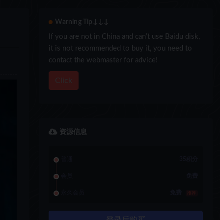
Warning Tip↓↓↓
If you are not in China and can’t use Baidu disk,
it is not recommended to buy it, you need to
contact the webmaster for advice!
Click
资源信息
普通
35积分
会员
免费
永久会员
免费
推荐