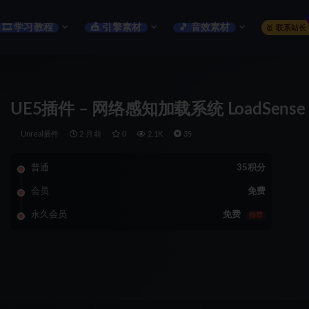
🎞️ 学习教程
🎪 引擎素材
🎵 音效素材
🥇 联系站长
UE5插件 – 网络感知加载系统 LoadSense 
Unreal插件
2 月前
0
2.1K
35
普通
35积分
会员
免费
永久会员
免费
推荐