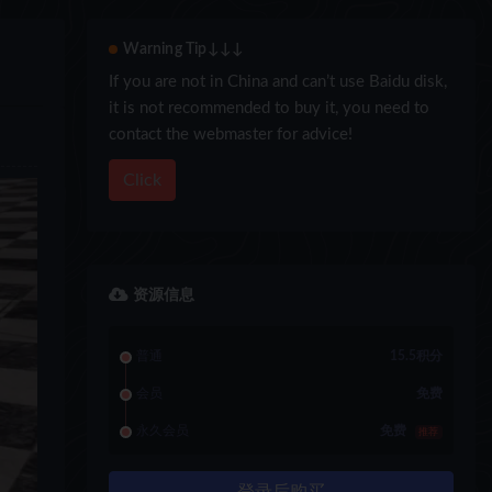
Warning Tip↓↓↓
If you are not in China and can’t use Baidu disk,
it is not recommended to buy it, you need to
contact the webmaster for advice!
Click
资源信息
普通
15.5积分
会员
免费
永久会员
免费
推荐