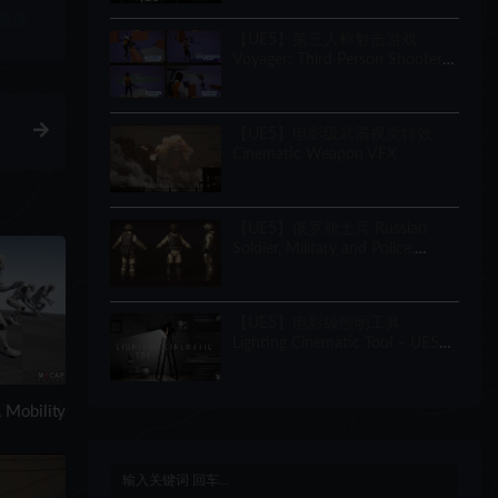
Creator
链接
【UE5】第三人称射击游戏
Voyager: Third Person Shooter
v2.9
【UE5】电影级武器视觉特效
Cinematic Weapon VFX
【UE5】俄罗斯士兵 Russian
Soldier, Military and Police,
Customizable
【UE5】电影级照明工具
Lighting Cinematic Tool – UE5
Lumen System
bility