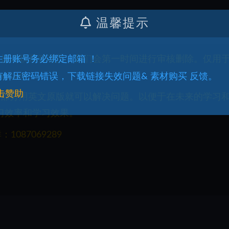
温馨提示
权益请联系管理员，我们会第一时间进行审核删除。仅用
.注册账号务必绑定邮箱 ！
q.com
.有解压密码错误，下载链接失效问题& 素材购买 反馈。
击赞助
一部分用英文原版就可以解决问题。以便于在未来的学习
习效率和学习效果。
087069289