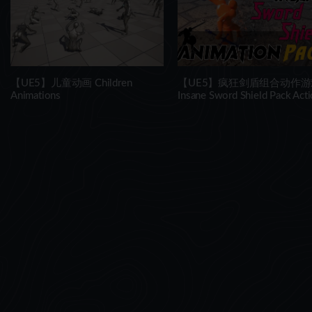
【UE5】儿童动画 Children
【UE5】疯狂剑盾组合动作游
Animations
Insane Sword Shield Pack Act
RPG | Available for all genres.