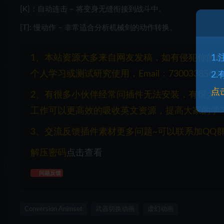
[K]：自动连击 – 将变身无缝衔接到战斗中。
[T]: 慢动作 – 非常适合分析机械剑的动作转换。
1、本站资源大多来自网友发稿，如有侵犯你的
1
个人学习或测试研究使用，Email：730033856@q
2
点
2、有很多小伙伴经常问插件无法安装，有很大
工作可以更高效的吸收英文资源，提高大家的学
3、交流反馈插件素材更多问题~可以联系加QQ群：1
解压密码
点击查看
问题反馈
Conversion Animset
武器切换动画
虚幻动画