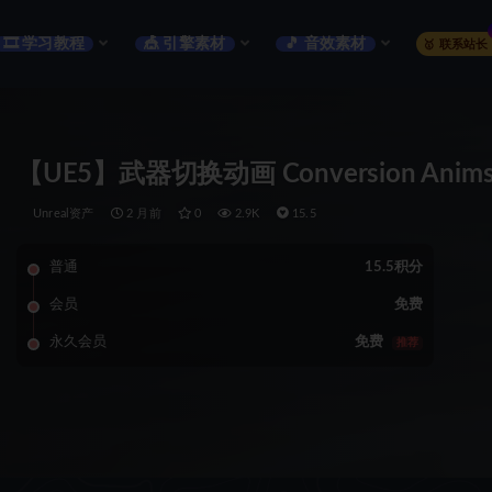
🎞️ 学习教程
🎪 引擎素材
🎵 音效素材
🥇 联系站长
【UE5】武器切换动画 Conversion Animset (
Unreal资产
2 月前
0
2.9K
15.5
普通
15.5积分
会员
免费
永久会员
免费
推荐