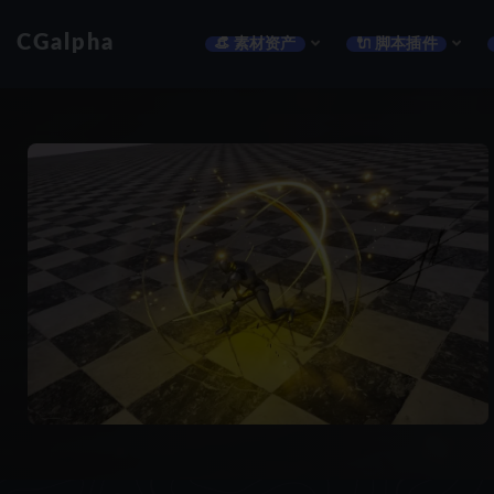
CGalpha
👒 素材资产
🔌 脚本插件
全部