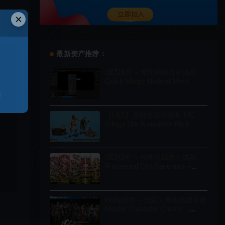
×
最新资产推荐：
于
UE5插件 – 骨骼网格合并插件
Quick Merge Skeletal Mesh
和
【UE5】乡村生活动画包 MC
Village Life Animation Pack
UE5插件 – 程序化城市生成器
Procedural City Generator –
OmniScape
Unity插件 – 自定义角色创建系统
Master Character Creator –
Character Customization/NPC