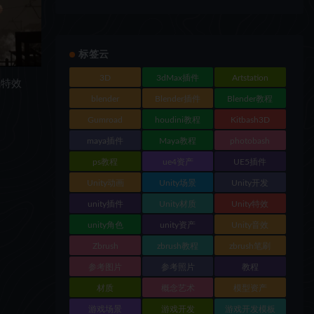
标签云
3D
3dMax插件
Artstation
觉特效
blender
Blender插件
Blender教程
Gumroad
houdini教程
Kitbash3D
maya插件
Maya教程
photobash
ps教程
ue4资产
UE5插件
Unity动画
Unity场景
Unity开发
unity插件
Unity材质
Unity特效
unity角色
unity资产
Unity音效
Zbrush
zbrush教程
zbrush笔刷
参考图片
参考照片
教程
材质
概念艺术
模型资产
游戏场景
游戏开发
游戏开发模板