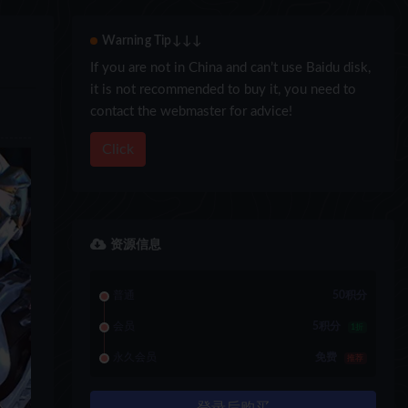
Warning Tip↓↓↓
If you are not in China and can’t use Baidu disk,
it is not recommended to buy it, you need to
contact the webmaster for advice!
Click
资源信息
普通
50积分
会员
5积分
1折
永久会员
免费
推荐