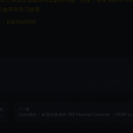
一部分用英文原版就可以解决问题。以便于在未来的学习
习效率和学习效果。
087069289
收藏
海报
篇
下一篇
or
Unity插件 – 材质转换插件 SRP Material Converter – HDRP to
es
URP, HDRP to Built-in & more