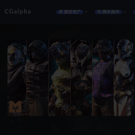
CGalpha
👒 素材资产
🔌 脚本插件
全部