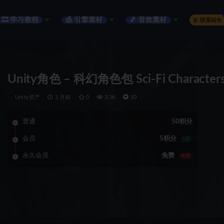
🎞️ 学习教程
🎪 引擎素材
🎵 音效素材
🥇 联系站长
Unity角色 – 科幻角色包 Sci-Fi Characters (
Unity资产
2 月前
0
3.3K
50
普通
50积分
会员
5积分
1折
永久会员
免费
推荐