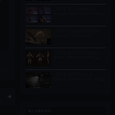
和
Creator
【UE5】第三人称射击游戏
Voyager: Third Person Shooter
v2.9
【UE5】电影级武器视觉特效
Cinematic Weapon VFX
【UE5】俄罗斯士兵 Russian
Soldier, Military and Police,
Customizable
链接
【UE5】电影级照明工具
Lighting Cinematic Tool – UE5
Lumen System