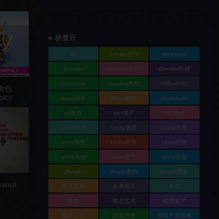
标签云
3D
3dMax插件
Artstation
blender
Blender插件
Blender教程
Gumroad
houdini教程
Kitbash3D
通角色
gacy
maya插件
Maya教程
photobash
ps教程
ue4资产
UE5插件
Unity动画
Unity场景
Unity开发
unity插件
Unity材质
Unity特效
unity角色
unity资产
Unity音效
Zbrush
zbrush教程
zbrush笔刷
imal
参考图片
参考照片
教程
材质
概念艺术
模型资产
游戏场景
游戏开发
游戏开发模板