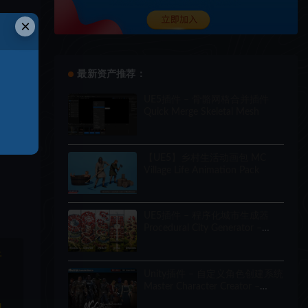
×
最新资产推荐：
UE5插件 – 骨骼网格合并插件
Quick Merge Skeletal Mesh
【UE5】乡村生活动画包 MC
Village Life Animation Pack
UE5插件 – 程序化城市生成器
Procedural City Generator –
OmniScape
于
Unity插件 – 自定义角色创建系统
Master Character Creator –
Character Customization/NPC