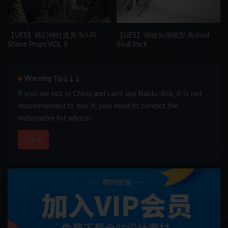
【UE5】科幻神社道具 Sci-Fi
【UE5】动物头颅模型 Animal
Shrine Props VOL 5
Skull Pack
Warning Tip↓↓↓
If you are not in China and can’t use Baidu disk, it is not
recommended to buy it, you need to contact the
webmaster for advice!
Click