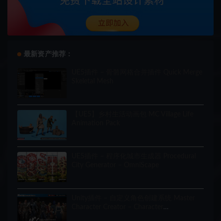
最新资产推荐：
UE5插件 – 骨骼网格合并插件 Quick Merge
Skeletal Mesh
【UE5】乡村生活动画包 MC Village Life
Animation Pack
UE5插件 – 程序化城市生成器 Procedural
City Generator – OmniScape
Unity插件 – 自定义角色创建系统 Master
Character Creator – Character
Customization/NPC Creator