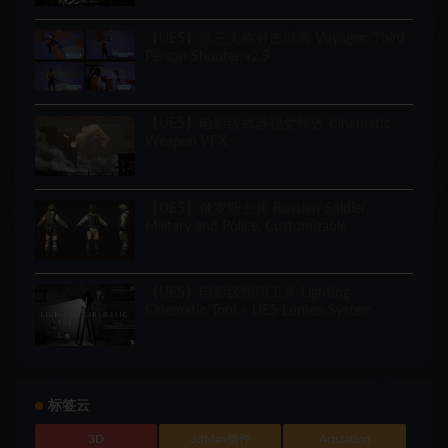
【UE5】第三人称射击游戏 Voyager: Third
Person Shooter v2.9
【UE5】电影级武器视觉特效 Cinematic
Weapon VFX
【UE5】俄罗斯士兵 Russian Soldier,
Military and Police, Customizable
【UE5】电影级照明工具 Lighting
Cinematic Tool – UE5 Lumen System
标签云
3D
3dMax插件
Artstation