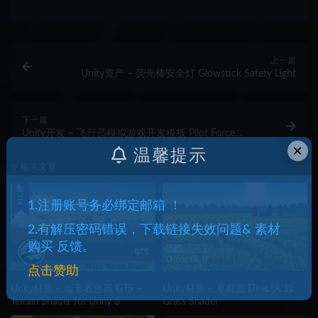
上一篇
Unity资产 – 荧光棒安全灯 Glowstick Safety Light
下一篇
Unity开发 – 飞行员模拟游戏开发模板 Pilot Force
×
Simulator
温馨提示
相关文章
1.注册账号务必绑定邮箱 ！
2.有解压密码错误，下载链接失效问题& 素材
购买 反馈。
点击赞助
Unity材质 – 地形着色器 GTS –
Unity材质 – 草材质 DirectX 11
Terrain Shader for Unity 6
Grass Shader