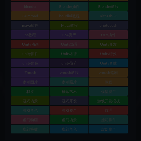
blender
Blender插件
Blender教程
Gumroad
houdini教程
Kitbash3D
maya插件
Maya教程
photobash
ps教程
ue4资产
UE5插件
Unity动画
Unity场景
Unity开发
unity插件
Unity材质
Unity特效
unity角色
unity资产
Unity音效
Zbrush
zbrush教程
zbrush笔刷
参考图片
参考照片
教程
材质
概念艺术
模型资产
游戏场景
游戏开发
游戏开发模板
游戏角色
游戏资产
纹理
虚幻动画
虚幻场景
虚幻插件
虚幻特效
虚幻角色
虚幻资产