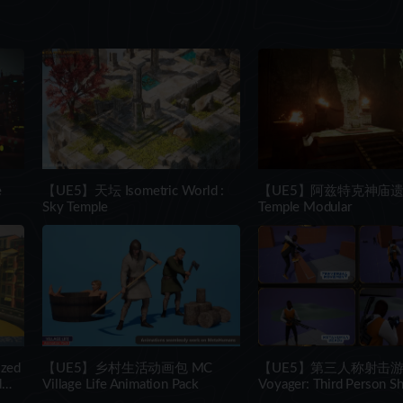
e
【UE5】天坛 Isometric World :
【UE5】阿兹特克神庙遗址 
Sky Temple
Temple Modular
zed
【UE5】乡村生活动画包 MC
【UE5】第三人称射击
d
Village Life Animation Pack
Voyager: Third Person S
v2.9