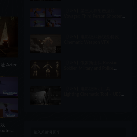
Creator
【UE5】第三人称射击游戏
Voyager: Third Person Shooter
v2.9
【UE5】电影级武器视觉特效
Cinematic Weapon VFX
【UE5】俄罗斯士兵 Russian
Aztec
Soldier, Military and Police,
Customizable
【UE5】电影级照明工具
Lighting Cinematic Tool – UE5
Lumen System
游戏
hooter