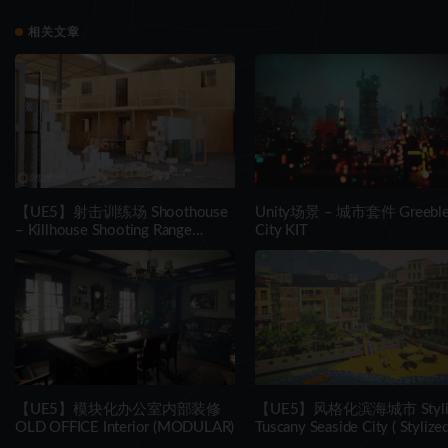
相关文章
【UE5】射击训练场 Shoothouse
Unity场景 – 城市套件 Greebl
– Killhouse Shooting Range
City KIT
Training Arena
【UE5】模块化办公室内部装修
【UE5】风格化滨海城市 Styli
OLD OFFICE Interior (MODULAR)
Tuscany Seaside City ( Stylize
Tuscany City City Town Town