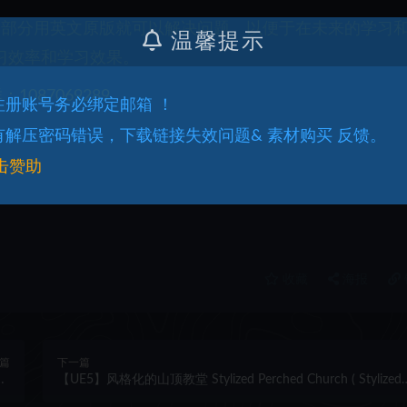
一部分用英文原版就可以解决问题。以便于在未来的学习
温馨提示
习效率和学习效果。
087069289
.注册账号务必绑定邮箱 ！
.有解压密码错误，下载链接失效问题& 素材购买 反馈。
击赞助
收藏
海报
篇
下一篇
RP
【UE5】风格化的山顶教堂 Stylized Perched Church ( Stylized
e)
Perched Churche Church Hilltop Stylised 3D )