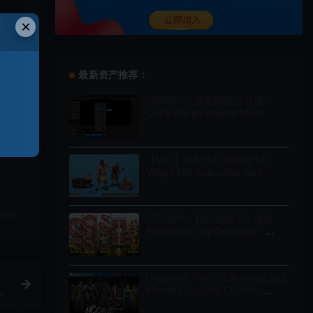
和
×
最新资产推荐：
UE5插件 – 骨骼网格合并插件
Quick Merge Skeletal Mesh
【UE5】乡村生活动画包 MC
Village Life Animation Pack
链接
UE5插件 – 程序化城市生成器
Procedural City Generator –
OmniScape
Unity插件 – 自定义角色创建系统
Master Character Creator –
Character Customization/NPC