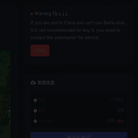
Warning Tip↓↓↓
If you are not in China and can’t use Baidu disk,
it is not recommended to buy it, you need to
contact the webmaster for advice!
Click
资源信息
普通
15.5积分
会员
免费
永久会员
免费
推荐