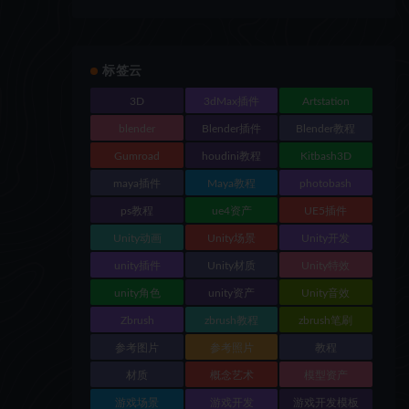
标签云
3D
3dMax插件
Artstation
blender
Blender插件
Blender教程
Gumroad
houdini教程
Kitbash3D
maya插件
Maya教程
photobash
ps教程
ue4资产
UE5插件
Unity动画
Unity场景
Unity开发
unity插件
Unity材质
Unity特效
unity角色
unity资产
Unity音效
Zbrush
zbrush教程
zbrush笔刷
参考图片
参考照片
教程
材质
概念艺术
模型资产
游戏场景
游戏开发
游戏开发模板