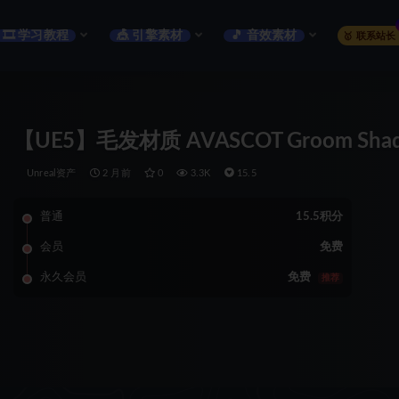
🎞️ 学习教程
🎪 引擎素材
🎵 音效素材
🥇 联系站长
【UE5】毛发材质 AVASCOT Groom Shader 
Unreal资产
2 月前
0
3.3K
15.5
普通
15.5积分
会员
免费
永久会员
免费
推荐