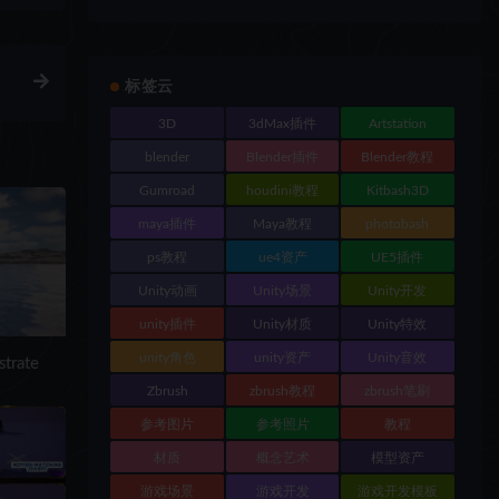
标签云
3D
3dMax插件
Artstation
blender
Blender插件
Blender教程
Gumroad
houdini教程
Kitbash3D
maya插件
Maya教程
photobash
ps教程
ue4资产
UE5插件
Unity动画
Unity场景
Unity开发
unity插件
Unity材质
Unity特效
unity角色
unity资产
Unity音效
rate
Zbrush
zbrush教程
zbrush笔刷
参考图片
参考照片
教程
材质
概念艺术
模型资产
游戏场景
游戏开发
游戏开发模板