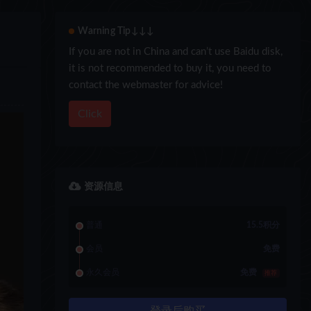
Warning Tip↓↓↓
If you are not in China and can’t use Baidu disk,
it is not recommended to buy it, you need to
contact the webmaster for advice!
Click
资源信息
普通
15.5积分
会员
免费
永久会员
免费
推荐