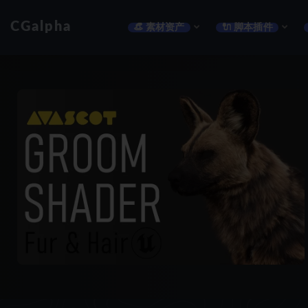
CGalpha
👒 素材资产
🔌 脚本插件
全部