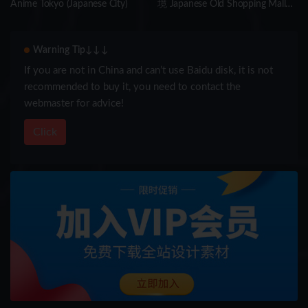
Anime Tokyo (Japanese City)
境 Japanese Old Shopping Mall
Environment (Modular, Asian,
Abandoned)
Warning Tip↓↓↓
If you are not in China and can’t use Baidu disk, it is not
recommended to buy it, you need to contact the
webmaster for advice!
Click