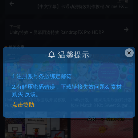
上一篇
【中文字幕】卡通动漫特效制作教程 Anime FX in
Houdini & Nuke
下一篇
Unity特效 – 屏幕雨滴特效 RaindropFX Pro HDRP
相关文章
×
温馨提示
1.注册账号务必绑定邮箱 ！
2.有解压密码错误，下载链接失效问题& 素材
购买 反馈。
Unity开发 – 消消乐游戏开发模板
Unity开发 – 糖果消消乐游戏开发
点击赞助
Puzzle Match Kit
模板 Match 3 Kit: Sweet Sugar
Candy