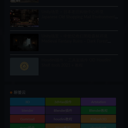
Unity场景 – 日本老旧购物中心环境
Japanese Old Shopping Mall Environment
(Modular, Asian, Abandoned)
Unity场景 – 中世纪奇幻黑暗森林环境
Medieval Fantasy Ruins – Dark Forest
Environment
Houdini插件 – 工具架插件 OD Houdini
Shelf tools 2021 + 教程
标签云
3D
3dMax插件
Artstation
blender
Blender插件
Blender教程
Gumroad
houdini教程
Kitbash3D
maya插件
Maya教程
photobash