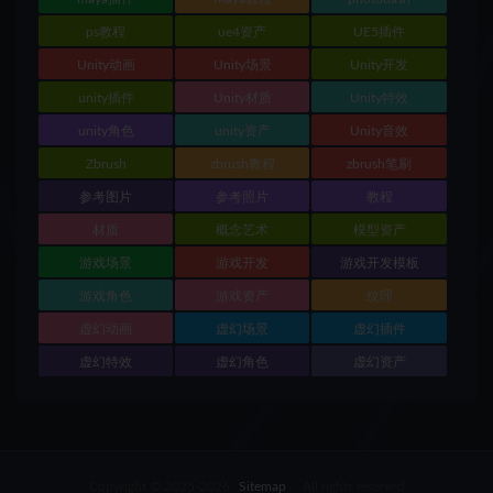
ps教程
ue4资产
UE5插件
Unity动画
Unity场景
Unity开发
unity插件
Unity材质
Unity特效
unity角色
unity资产
Unity音效
Zbrush
zbrush教程
zbrush笔刷
参考图片
参考照片
教程
材质
概念艺术
模型资产
游戏场景
游戏开发
游戏开发模板
游戏角色
游戏资产
纹理
虚幻动画
虚幻场景
虚幻插件
虚幻特效
虚幻角色
虚幻资产
Copyright © 2025-2026
Sitemap
- All rights reserved