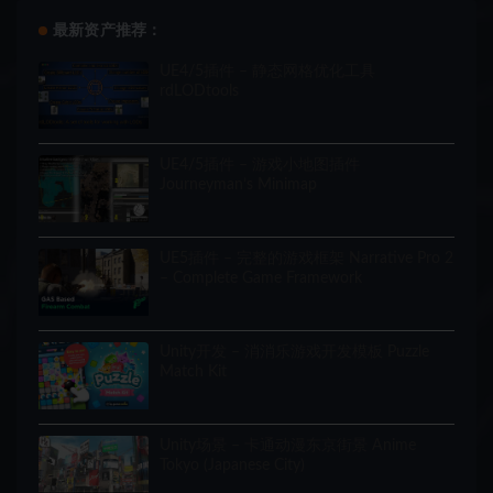
最新资产推荐：
UE4/5插件 – 静态网格优化工具
rdLODtools
UE4/5插件 – 游戏小地图插件
Journeyman’s Minimap
UE5插件 – 完整的游戏框架 Narrative Pro 2
– Complete Game Framework
Unity开发 – 消消乐游戏开发模板 Puzzle
Match Kit
Unity场景 – 卡通动漫东京街景 Anime
Tokyo (Japanese City)