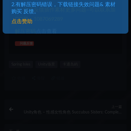
2.有解压密码错误，下载链接失效问题& 素材
3、交流反馈插件素材更多问题~可以联系加
购买 反馈。
QQ群：1087069289
点击赞助
解压密码
点击查看
问题反馈
Spring Isles
Unity场景
卡通岛屿
收藏
海报
链接
上一篇
Unity角色 – 性感女性角色 Succubus Sisters: Complete
Edition