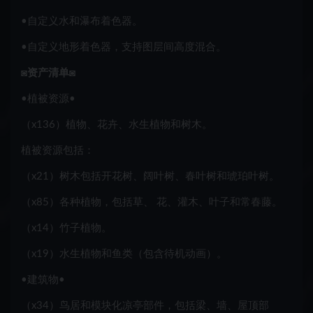
•
自定义水和瀑布着色器
。
•
自定义地形着色器，
支持图层间
高度混合。
◙
资产清单
◙
•
植被资源
•
（x136）植物、花卉、水生植物和树木。
植被资源包括：
（x21）树木
包括
开花树、阔叶树、春叶树
和
琥珀
叶树
。
（x85）各种植物
，包括
草、
花、灌木、叶子
和
常春藤。
（x14）竹子植物。
（x19）水生植物
和
鱼类
（包含待机动画）。
•
建筑物
•
（x34）鸟居
和
模块化凉亭部件
，包括
梁、墙、屋顶部