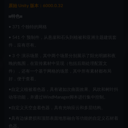
原始 Unity 版本：6000.0.32
◙
特色
◙
•
371 个独特的网格
•
541 个
预制件
，从悬崖和石头到植被和亚洲主题建筑套
件，应有尽有。
•
3 个
演示场景
，其中两个场景分别展示了
阳光明媚
和
夜
晚的
氛围，在宣传素材中呈现（包括后期处理配置文
件），还有一个基于网格的场景，其中所有素材都布局
好，便于查看。
•
自定义植被着色器，具有诸如
次曲面效果
、风吹和树叶抖
动等功能，并通过
WindManager
脚本进行集中控制。
•
自定义天空盒着色器，
具有
光响应云
和
多层结构
。
•具有边缘磨损和顶部表面地形融合等功能
的自定义石材着
色器
。