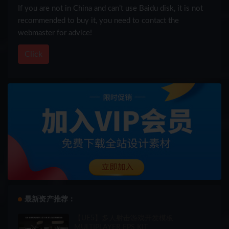
If you are not in China and can’t use Baidu disk, it is not
recommended to buy it, you need to contact the
webmaster for advice!
Click
最新资产推荐：
【UE5】多人射击游戏开发模板
MULTIPLAYER FPS KIT