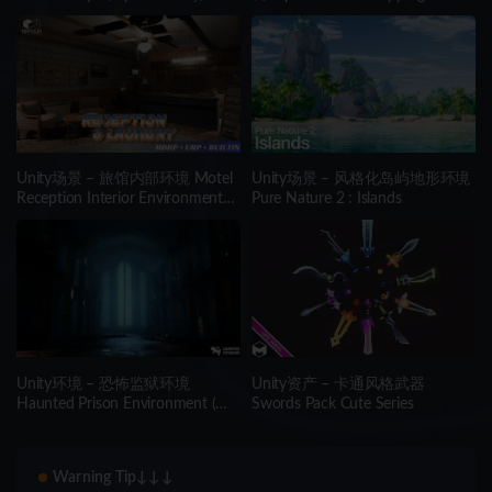
Environment (Modular, Asian,
Abandoned)
Unity场景 – 旅馆内部环境 Motel
Unity场景 – 风格化岛屿地形环境
Reception Interior Environment
Pure Nature 2 : Islands
(Hotel, Realistic, Modular)
Unity环境 – 恐怖监狱环境
Unity资产 – 卡通风格武器
Haunted Prison Environment (
Swords Pack Cute Series
Exterior + Interior , Modular)
Warning Tip↓↓↓