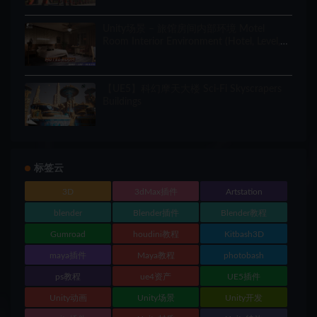
Unity场景 – 旅馆房间内部环境 Motel
Room Interior Environment (Hotel, Level,
Realistic)
【UE5】科幻摩天大楼 Sci-Fi Skyscrapers
Buildings
标签云
3D
3dMax插件
Artstation
blender
Blender插件
Blender教程
Gumroad
houdini教程
Kitbash3D
maya插件
Maya教程
photobash
ps教程
ue4资产
UE5插件
Unity动画
Unity场景
Unity开发