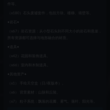
件
等。
（x180）石头废墟套件
，包括
方块、楼梯、墙壁
等。
•
岩石
•
（x67）岩石资源
：从小型
石头
到不同大小的
岩石
和
悬崖
，
所有资源都可选择与地形融合的材质。
•
道具
•
（x42）花园
和
装饰道具。
（x66）室内
和
木制道具。
•
其他资产
•
（x1）
手绘天空盒
（日/夜版本）。
（x6）
背景素材
：山脉和丘陵。
（x7）
粒子系统
：飘落的花瓣、雾气、落叶、阳光等。