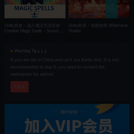
Unity音效 – 战斗魔法咒语音效
Unity材质 – 线框材质 Wireframe
Combat Magic Spells – Sound
Shader
Effects
Warning Tip↓↓↓
If you are not in China and can’t use Baidu disk, it is not
recommended to buy it, you need to contact the
webmaster for advice!
Click