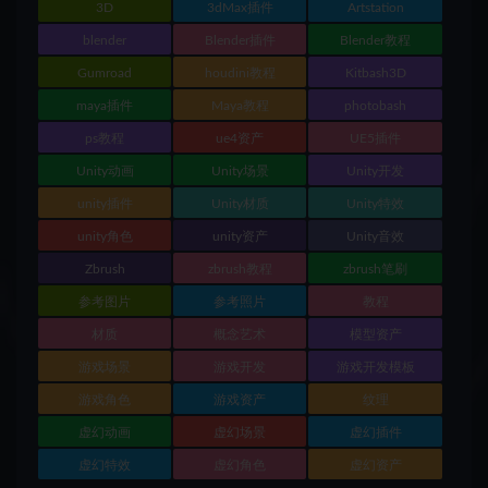
3D
3dMax插件
Artstation
blender
Blender插件
Blender教程
Gumroad
houdini教程
Kitbash3D
maya插件
Maya教程
photobash
ps教程
ue4资产
UE5插件
Unity动画
Unity场景
Unity开发
unity插件
Unity材质
Unity特效
unity角色
unity资产
Unity音效
Zbrush
zbrush教程
zbrush笔刷
参考图片
参考照片
教程
材质
概念艺术
模型资产
游戏场景
游戏开发
游戏开发模板
游戏角色
游戏资产
纹理
虚幻动画
虚幻场景
虚幻插件
虚幻特效
虚幻角色
虚幻资产