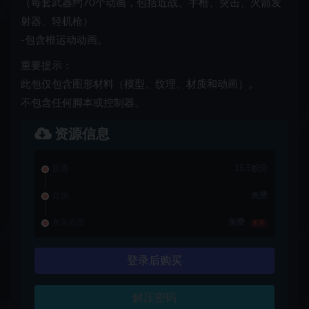
（每套武器约70个动画，包括近战、手枪、突击、火箭发
射器、轻机枪）
-包含根运动动画。
重要提示：
此包仅包含图形材料（模型、纹理、材质和动画）。
不包含任何脚本或控制器。
资源信息
普通
15.5积分
会员
免费
永久会员
免费
推荐
登录后购买
解压密码