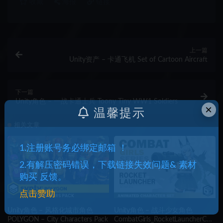
收藏
海报
链接
上一篇
Unity资产 – 卡通飞机 Set of Cartoon Aircraft
下一篇
Unity角色 – 一战卡通士兵 Toony Tiny WW1 Soldiers
×
温馨提示
相关文章
1.注册账号务必绑定邮箱 ！
2.有解压密码错误，下载链接失效问题& 素材
购买 反馈。
点击赞助
Unity角色 – 风格化城市角色
Unity角色 – 战斗少女角色
POLYGON – City Characters Pack
CombatGirls_RocketLauncherCha