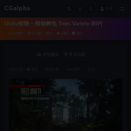
CGalpha
登录
全部
Unity植物 – 植物树包 Trees Variety (BIP)
Unity资产
2 月前
0
2.8K
15.5
详情介绍
评论建议
常见问题
当前位置：
首页
游戏引擎
Unity资产
正文