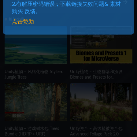
2.有解压密码错误，下载链接失效问题& 素材
Unity插件 – 多点触控解决方案 Nice Touch
购买 反馈。
相关文章
点击赞助
Unity植物 – 风格化植物 Stylized
Unity植物 – 生物群落和预设
Jungle Trees
Biomes and Presets for
MicroVerse
Unity植物 – 游戏树木包 Trees
Unity资产 – 高级植被资产包
Bundle (HDRP + URP)
Advanced Foliage Pack 2.0