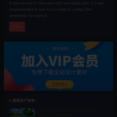
If you are not in China and can’t use Baidu disk, it is not
recommended to buy it, you need to contact the
webmaster for advice!
Click
最新资产推荐：
Unity场景 – 风格化自然地形环境 Pure
Nature 2 : Meadows