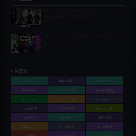
Unity资产 – 复古游戏模板 Retro Horror
Template – Zombie Pack
Unity特效 – 烟花视觉特效 VFX Graph –
Fireworks – Vol. 1
标签云
3D
3dMax插件
Artstation
blender
Blender插件
Blender教程
Gumroad
houdini教程
Kitbash3D
maya插件
Maya教程
photobash
ps教程
ue4资产
UE5插件
Unity动画
Unity场景
Unity开发
unity插件
Unity材质
Unity特效