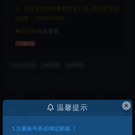
3、交流反馈插件素材更多问题~可以联系加
QQ群：1087069289
解压密码
点击查看
问题反馈
Trees Variety
unity植物
植物树包
收藏
海报
链接
×
温馨提示
上一篇
Unity植物 – 游戏树木包 Trees Bundle (HDRP + URP)
1.注册账号务必绑定邮箱 ！
下一篇