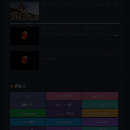
Unity资产 – 道教寺庙资产包 Taoist Temple
Pack
Unity场景 – 旅馆房间内部环境 Motel
Room Interior Environment (Hotel, Level,
Realistic)
【UE5】科幻摩天大楼 Sci-Fi Skyscrapers
Buildings
标签云
3D
3dMax插件
Artstation
blender
Blender插件
Blender教程
Gumroad
houdini教程
Kitbash3D
maya插件
Maya教程
photobash