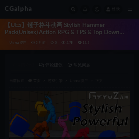
CGalpha
登录
全部
【UE5】锤子格斗动画 Stylish Hammer
Pack(Unisex) Action RPG & TPS & Top Down
Game
Unreal资产
3 月前
0
2.7K
15.5
详情介绍
评论建议
常见问题
当前位置：
首页
游戏引擎
Unreal资产
正文