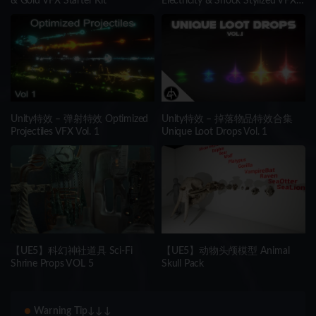
& Gold VFX Starter Kit
Electricity & Shock Stylized VFX
Starter Kit
Unity特效 – 弹射特效 Optimized
Unity特效 – 掉落物品特效合集
Projectiles VFX Vol. 1
Unique Loot Drops Vol. 1
【UE5】科幻神社道具 Sci-Fi
【UE5】动物头颅模型 Animal
Shrine Props VOL 5
Skull Pack
Warning Tip↓↓↓