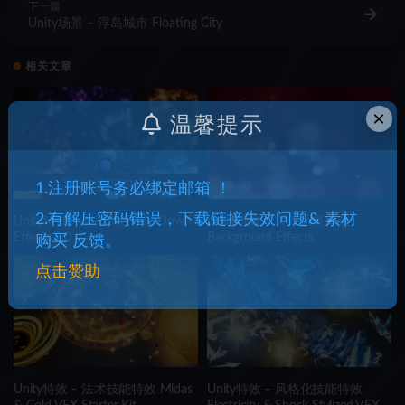
下一篇
Unity场景 – 浮岛城市 Floating City
相关文章
×
温馨提示
1.注册账号务必绑定邮箱 ！
2.有解压密码错误，下载链接失效问题& 素材
Unity特效 – 魔法特效 Top Down
Unity特效 – 背景效果特效
Effects 2.0
Background Effects
购买 反馈。
点击赞助
Unity特效 – 法术技能特效 Midas
Unity特效 – 风格化技能特效