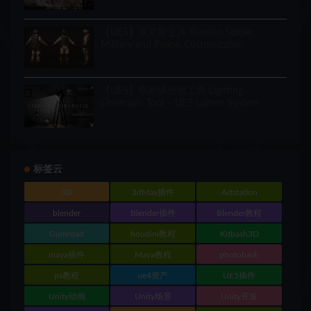
【UE5】俄罗斯士兵 Russian Soldier,
Military and Police, Customizable
【UE5】电影级照明工具 Lighting
Cinematic Tool – UE5 Lumen System
标签云
3D
3dMax插件
Artstation
blender
Blender插件
Blender教程
Gumroad
houdini教程
Kitbash3D
maya插件
Maya教程
photobash
ps教程
ue4资产
UE5插件
Unity动画
Unity场景
Unity开发