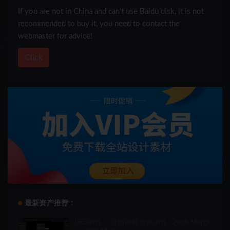
If you are not in China and can’t use Baidu disk, it is not
recommended to buy it, you need to contact the
webmaster for advice!
Click
最新资产推荐：
UE5插件 – 骨骼网格合并插件 Quick Merge