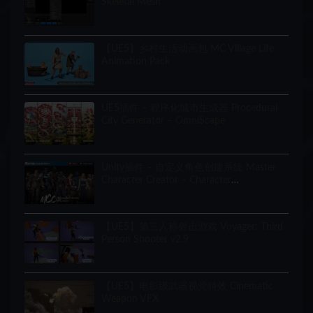
Skeletal Mesh
【UE5】乡村生活动画包 MC Village Life
Animation Pack
UE5插件 – 程序化城市生成器 Procedural
City Generator – OmniScape
Unity插件 – 自定义角色创建系统 Master
Character Creator – Character
Customization/NPC Creator
【UE5】第三人称射击游戏 Voyager: Third
Person Shooter v2.9
【UE5】电影级武器视觉特效 Cinematic
Weapon VFX