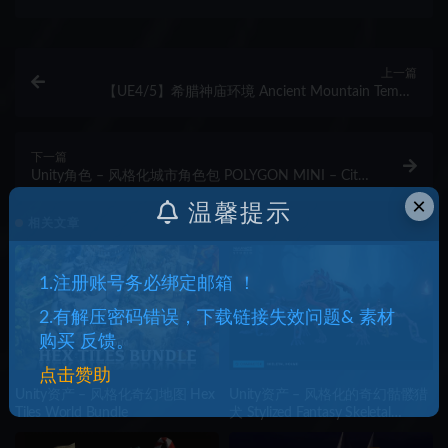
上一篇
【UE4/5】希腊神庙环境 Ancient Mountain Temple
(Nanite)
下一篇
Unity角色 – 风格化城市角色包 POLYGON MINI – City
Character Pack
×
温馨提示
相关文章
1.注册账号务必绑定邮箱 ！
2.有解压密码错误，下载链接失效问题& 素材
购买 反馈。
点击赞助
Unity资产 – 风格化奇幻地图 Hex
Unity资产 – 风格化的奇幻骷髅猎
Tiles World Bundle
犬 Stylized Fantasy Skeletal
Hound