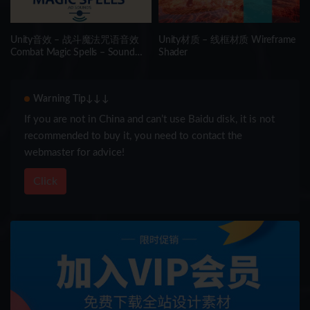
Unity音效 – 战斗魔法咒语音效
Unity材质 – 线框材质 Wireframe
Combat Magic Spells – Sound
Shader
Effects
Warning Tip↓↓↓
If you are not in China and can’t use Baidu disk, it is not
recommended to buy it, you need to contact the
webmaster for advice!
Click