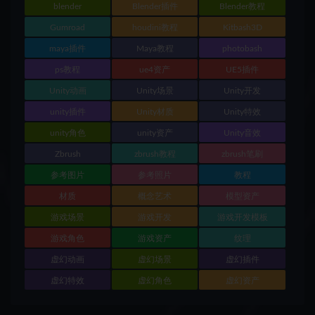
blender
Blender插件
Blender教程
Gumroad
houdini教程
Kitbash3D
maya插件
Maya教程
photobash
ps教程
ue4资产
UE5插件
Unity动画
Unity场景
Unity开发
unity插件
Unity材质
Unity特效
unity角色
unity资产
Unity音效
Zbrush
zbrush教程
zbrush笔刷
参考图片
参考照片
教程
材质
概念艺术
模型资产
游戏场景
游戏开发
游戏开发模板
游戏角色
游戏资产
纹理
虚幻动画
虚幻场景
虚幻插件
虚幻特效
虚幻角色
虚幻资产