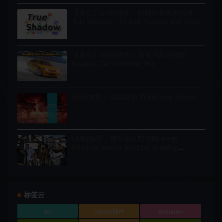
【更新】Unity插件 – 软阴影和发光特效
True Shadow – UI Soft Shadow and Glow
【更新】Unity插件 – 写实汽车控制器
Realistic Car Controller Pro
Unity材质 – 线框材质 Wireframe Shader
Unity场景 – 模块化别墅 Villa Forge
(Modular House, Modular Building,
Modular Villa, Coastal Town, Town)
标签云
3D
3dMax插件
Artstation