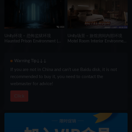
Unity环境 – 恐怖监狱环境
Unity场景 – 旅馆房间内部环境
Haunted Prison Environment (
Motel Room Interior Environment
Exterior + Interior , Modular)
(Hotel, Level, Realistic)
Warning Tip↓↓↓
If you are not in China and can’t use Baidu disk, it is not
recommended to buy it, you need to contact the
webmaster for advice!
Click