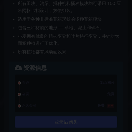
所有田块、沟渠、播种机和播种模块均可采用 100 厘
米网格卡扣设计，方便组装。
适用于各种非标准花箱形状的多种花箱模块
包含三种材质的地形——草地、泥土和碎石。
小麦拥有优良的植株变异和叶片特征变异，并针对大
面积种植进行了优化。
所有植物都有风动画效果
资源信息
普通
15.5积分
会员
免费
永久会员
免费
推荐
登录后购买