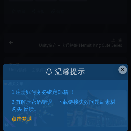
收藏
海报
链接
上一篇
Unity资产 – 卡通螃蟹 Hermit King Cute Series
下一篇
×
Unity插件 – 面板停靠插件 Dock Panel
温馨提示
相关文章
1.注册账号务必绑定邮箱 ！
2.有解压密码错误，下载链接失效问题& 素材
购买 反馈。
点击赞助