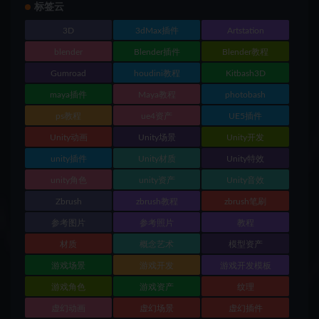
标签云
3D
3dMax插件
Artstation
blender
Blender插件
Blender教程
Gumroad
houdini教程
Kitbash3D
maya插件
Maya教程
photobash
ps教程
ue4资产
UE5插件
Unity动画
Unity场景
Unity开发
unity插件
Unity材质
Unity特效
unity角色
unity资产
Unity音效
Zbrush
zbrush教程
zbrush笔刷
参考图片
参考照片
教程
材质
概念艺术
模型资产
游戏场景
游戏开发
游戏开发模板
游戏角色
游戏资产
纹理
虚幻动画
虚幻场景
虚幻插件