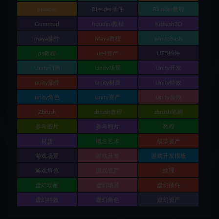
blender
Blender插件
Blender教程
Gumroad
houdini教程
Kitbash3D
maya插件
Maya教程
photobash
ps教程
ue4资产
UE5插件
Unity动画
Unity场景
Unity开发
unity插件
Unity材质
Unity特效
unity角色
unity资产
Unity音效
Zbrush
zbrush教程
zbrush笔刷
参考图片
参考照片
教程
材质
概念艺术
模型资产
游戏场景
游戏开发
游戏开发模板
游戏角色
游戏资产
纹理
虚幻动画
虚幻场景
虚幻插件
虚幻特效
虚幻角色
虚幻资产