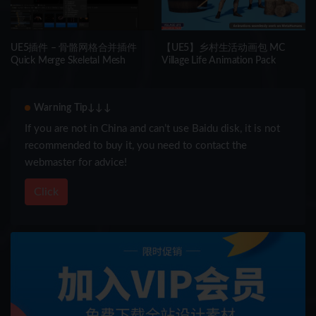
UE5插件 – 骨骼网格合并插件
【UE5】乡村生活动画包 MC
Quick Merge Skeletal Mesh
Village Life Animation Pack
Warning Tip↓↓↓
If you are not in China and can’t use Baidu disk, it is not
recommended to buy it, you need to contact the
webmaster for advice!
Click