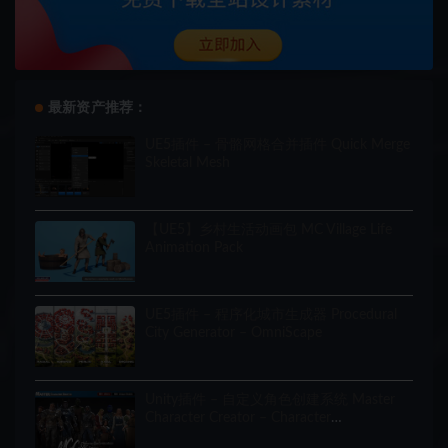
最新资产推荐：
UE5插件 – 骨骼网格合并插件 Quick Merge
Skeletal Mesh
【UE5】乡村生活动画包 MC Village Life
Animation Pack
UE5插件 – 程序化城市生成器 Procedural
City Generator – OmniScape
Unity插件 – 自定义角色创建系统 Master
Character Creator – Character
Customization/NPC Creator