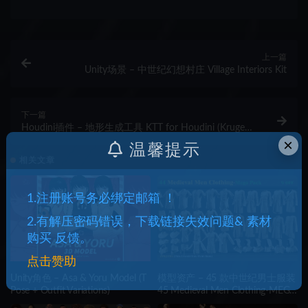
上一篇
Unity场景 – 中世纪幻想村庄 Village Interiors Kit
下一篇
Houdini插件 – 地形生成工具 KTT for Houdini (Kruger
Terrain Tools)
×
温馨提示
相关文章
1.注册账号务必绑定邮箱 ！
2.有解压密码错误，下载链接失效问题& 素材
购买 反馈。
点击赞助
Unity角色 – Asa & Yoru Model (T
模型资产 – 45 款中世纪男士服装
Pose + Outfit Variations)
45 Medieval Men Clothing-MEGA
PACK(zprj-fbx)- VOL 4