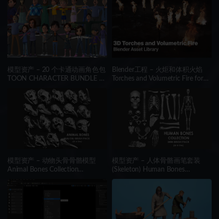
模型资产 – 20 个卡通动画角色包
Blender工程 – 火炬和体积火焰
TOON CHARACTER BUNDLE –
Torches and Volumetric Fire for
21 RIGGED CHARACTER
Concept Art – Blender Asset
Library
模型资产 – 动物头骨骨骼模型
模型资产 – 人体骨骼画笔套装
Animal Bones Collection
(Skeleton) Human Bones
IMM\Stl\Obj Brush Pack 21 in
Collection IMM\Stl\Obj Brush
One Vol.1
Pack 26 in One