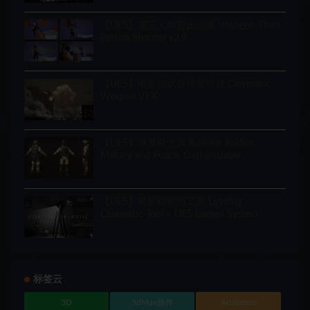
【UE5】第三人称射击游戏 Voyager: Third
Person Shooter v2.9
【UE5】电影级武器视觉特效 Cinematic
Weapon VFX
【UE5】俄罗斯士兵 Russian Soldier,
Military and Police, Customizable
【UE5】电影级照明工具 Lighting
Cinematic Tool – UE5 Lumen System
标签云
3D
3dMax插件
Artstation