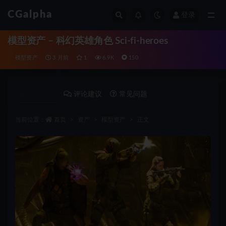
CGalpha
登录
全部
模型资产 – 科幻英雄角色 Sci-fi-heroes
模型资产
3 月前
1
6.9K
150
详情介绍
评论建议
常见问题
当前位置：
首页
资产
模型资产
正文