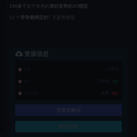
180多个
易于使用的
摆好姿势的3D模型
12 个
带骨骼绑定的
T 字姿势模型
资源信息
普通
150积分
会员
30积分
2折
永久会员
免费
推荐
登录后购买
解压密码