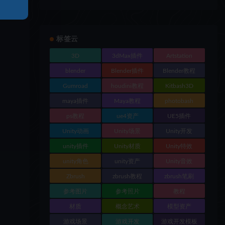
标签云
3D
3dMax插件
Artstation
blender
Blender插件
Blender教程
Gumroad
houdini教程
Kitbash3D
maya插件
Maya教程
photobash
ps教程
ue4资产
UE5插件
Unity动画
Unity场景
Unity开发
unity插件
Unity材质
Unity特效
unity角色
unity资产
Unity音效
Zbrush
zbrush教程
zbrush笔刷
参考图片
参考照片
教程
材质
概念艺术
模型资产
游戏场景
游戏开发
游戏开发模板