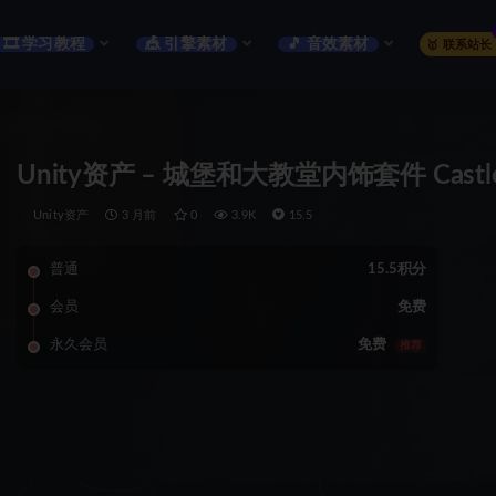
🎞️ 学习教程
🎪 引擎素材
🎵 音效素材
🥇 联系站长
Unity资产 – 城堡和大教堂内饰套件 Castles & C
Unity资产
3 月前
0
3.9K
15.5
普通
15.5积分
会员
免费
永久会员
免费
推荐