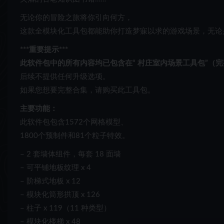
无论你的冒险之旅将你引向何方，
这款全模块化工具包都能助你打造梦寐以求的游戏场景，无论
***重要提示***
此软件包中的所有内容均已包含在“
村庄室内场景工具包”
（完
后续不提供任何升级选项。
如果您想要完整合集，请购买此工具包。
主要功能：
此软件包包含1572个网格模型、
1800个预制件和81个粒子特效。
– 2 套墙体组件，每套 18 面墙
– 可平铺地板纹理 x 4
– 阶梯式地板 x 12
– 模块化筒形拱顶 x 126
– 柱子 x 119（11 种类型）
– 模块化楼梯 x 48