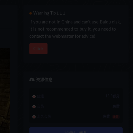
Warning Tip↓↓↓
If you are not in China and can’t use Baidu disk,
it is not recommended to buy it, you need to
contact the webmaster for advice!
Click
资源信息
普通
15.5积分
会员
免费
永久会员
免费
推荐