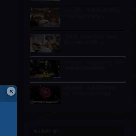
Unity场景 – 旅馆房间内部环境
Motel Room Interior
Environment (Hotel, Level,
Realistic)
【UE5】科幻摩天大楼 Sci-Fi
Skyscrapers Buildings
Unity资产 – 科幻人口环境 Sci-Fi
Populate Environment
Unity插件 – 无代码游戏框架
×
Spellbooks – Spark Plugin