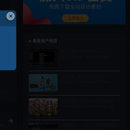
和
×
最新资产推荐：
UE5插件 – 骨骼网格合并插件
Quick Merge Skeletal Mesh
【UE5】乡村生活动画包 MC
Village Life Animation Pack
链接
UE5插件 – 程序化城市生成器
Procedural City Generator –
OmniScape
|
Unity插件 – 自定义角色创建系统