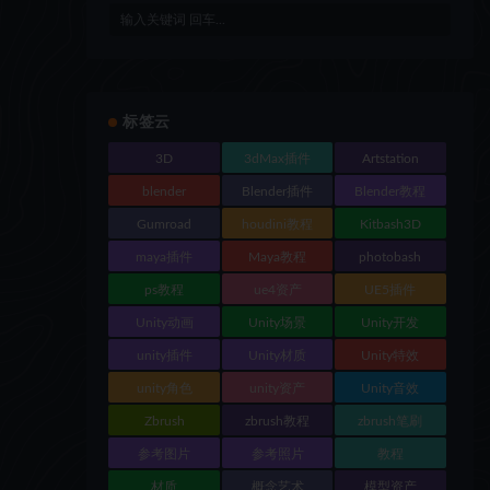
标签云
3D
3dMax插件
Artstation
blender
Blender插件
Blender教程
Gumroad
houdini教程
Kitbash3D
maya插件
Maya教程
photobash
ps教程
ue4资产
UE5插件
Unity动画
Unity场景
Unity开发
unity插件
Unity材质
Unity特效
unity角色
unity资产
Unity音效
Zbrush
zbrush教程
zbrush笔刷
参考图片
参考照片
教程
材质
概念艺术
模型资产