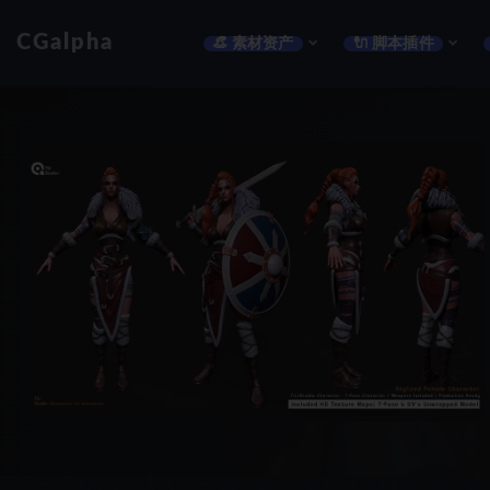
CGalpha
👒 素材资产
🔌 脚本插件
全部