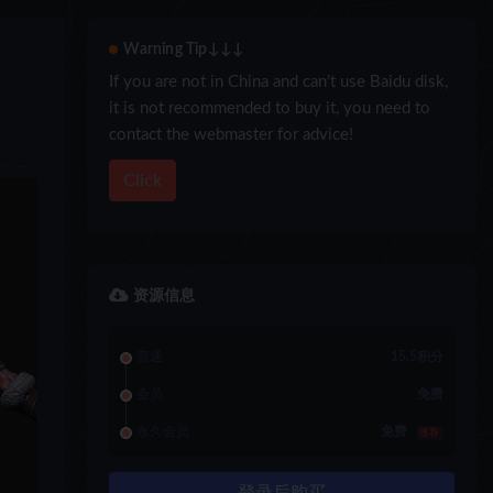
Warning Tip↓↓↓
If you are not in China and can’t use Baidu disk,
it is not recommended to buy it, you need to
contact the webmaster for advice!
Click
资源信息
普通
15.5积分
会员
免费
永久会员
免费
推荐