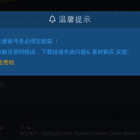
一部分用英文原版就可以解决问题。以便于在未来的学习
温馨提示
习效率和学习效果。
087069289
.注册账号务必绑定邮箱 ！
.有解压密码错误，下载链接失效问题& 素材购买 反馈。
击赞助
色
收藏
海报
篇
下一篇
 |
模型资产 – 风格化战士角色 Stylized Character Drawf Warrior 
al
T-Pose | Game Ready | UV’s Unwrapped | Texture Maps