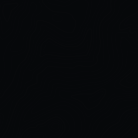
IMM\Stl\Obj Brush Pack 21 in
Collection IMM\Stl\Obj Brus
One Vol.1
Pack 26 in One