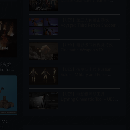
Master Character Creator –
Character Customization/NPC
Creator
【UE5】第三人称射击游戏
Voyager: Third Person Shooter
v2.9
【UE5】电影级武器视觉特效
Cinematic Weapon VFX
体积火焰
【UE5】俄罗斯士兵 Russian
re for
Soldier, Military and Police,
set
Customizable
【UE5】电影级照明工具
Lighting Cinematic Tool – UE5
Lumen System
 MC
ack